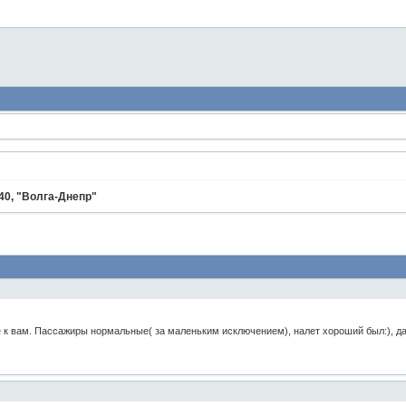
40, "Волга-Днепр"
 к вам. Пассажиры нормальные( за маленьким исключением), налет хороший был:), да 