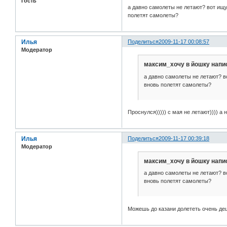
Гость
а давно самолеты не летают? вот ищу 
полетят самолеты?
Илья
Поделиться
2009-11-17 00:08:57
Модератор
максим_хочу в йошку напис
а давно самолеты не летают? во
вновь полетят самолеты?
Проснулся))))) с мая не летают)))) а на
Илья
Поделиться
2009-11-17 00:39:18
Модератор
максим_хочу в йошку напис
а давно самолеты не летают? во
вновь полетят самолеты?
Можешь до казани долететь очень д