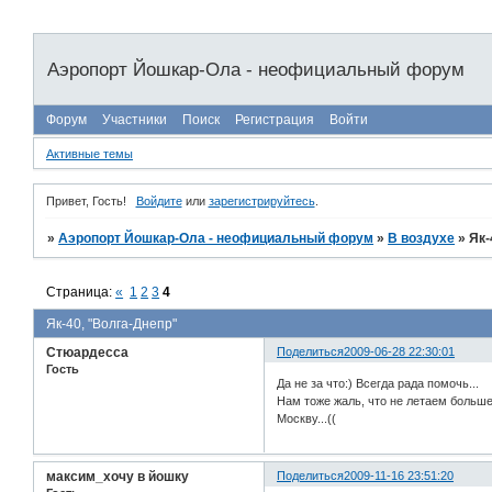
Аэропорт Йошкар-Ола - неофициальный форум
Форум
Участники
Поиск
Регистрация
Войти
Активные темы
Привет, Гость!
Войдите
или
зарегистрируйтесь
.
»
Аэропорт Йошкар-Ола - неофициальный форум
»
В воздухе
»
Як-
Страница:
«
1
2
3
4
Як-40, "Волга-Днепр"
Стюардесса
Поделиться
2009-06-28 22:30:01
Гость
Да не за что:) Всегда рада помочь...
Нам тоже жаль, что не летаем больше
Москву...((
максим_хочу в йошку
Поделиться
2009-11-16 23:51:20