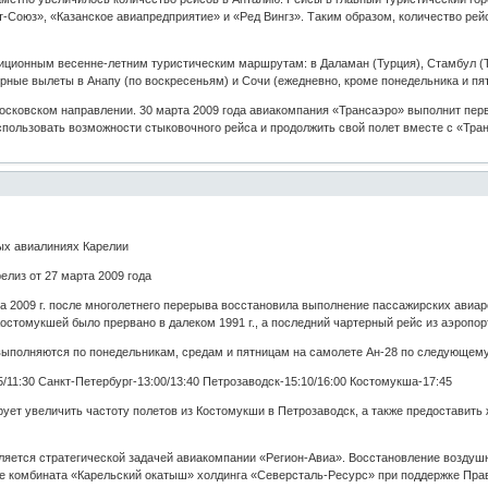
-Союз», «Казанское авиапредприятие» и «Ред Вингз». Таким образом, количество рей
ционным весенне-летним туристическим маршрутам: в Даламан (Турция), Стамбул (Турц
рные вылеты в Анапу (по воскресеньям) и Сочи (ежедневно, кроме понедельника и пя
осковском направлении. 30 марта 2009 года авиакомпания «Трансаэро» выполнит перв
использовать возможности стыковочного рейса и продолжить свой полет вместе с «Тра
ых авиалиниях Карелии
елиз от 27 марта 2009 года
 2009 г. после многолетнего перерыва восстановила выполнение пассажирских авиаре
стомукшей было прервано в далеком 1991 г., а последний чартерный рейс из аэропорт
ыполняются по понедельникам, средам и пятницам на самолете Ан-28 по следующему
/11:30 Санкт-Петербург-13:00/13:40 Петрозаводск-15:10/16:00 Костомукша-17:45
рует увеличить частоту полетов из Костомукши в Петрозаводск, а также предоставит
ляется стратегической задачей авиакомпании «Регион-Авиа». Восстановление возду
е комбината «Карельский окатыш» холдинга «Северсталь-Ресурс» при поддержке Пра