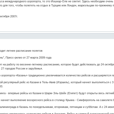
уса международного аэропорта, то это Йошкар-Оле не светит. Здесь необходим очень 
что для того, чтобы полететь на отдых в Турцию или Лондон, мариэльцам по-прежнему 
октября 2007г.
одит летнее расписание полетов
ь", Пресс-релиз от 27 марта 2009 года
т на работу по весенне-летнему расписанию, которое будет действовать до 24 октября
 27 городов России и зарубежья.
 аэропорта «Казань» традиционно увеличивается количество рейсов и расширяется г
ой регулярный рейс из Казани в Тель-Авив (Израиль), который начнет выполняться с 
33.
нга - впервые рейсы из Казани в Шарм-Эль-Шейх (Египет) будут открыты весь летний
 начнет выполнение воскресного рейса в столицу Крыма - Симферополь на самолете В
алининграда в Казань по понедельникам, вторникам, пятницам и субботам. А с 24 июня 
метно увеличилось количество рейсов в Анталию. Рейсы в главный туристический гор