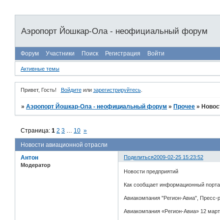
Аэропорт Йошкар-Ола - неофициальный форум
Форум
Участники
Поиск
Регистрация
Войти
Активные темы
Привет, Гость!
Войдите
или
зарегистрируйтесь
.
»
Аэропорт Йошкар-Ола - неофициальный форум
»
Прочее
»
Новос
Страница:
1
2
3
…
10
»
Новости авиационной отрасли
Антон
Поделиться
2009-02-25 15:23:52
Модератор
Новости предприятий
Как сообщает информационный портал 
Авиакомпания "Регион-Авиа", Пресс-р
Авиакомпания «Регион-Авиа» 12 март