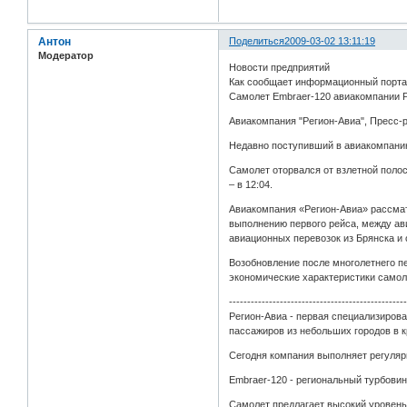
Антон
Поделиться
2009-03-02 13:11:19
Модератор
Новости предприятий
Как сообщает информационный портал
Самолет Embraer-120 авиакомпании 
Авиакомпания "Регион-Авиа", Пресс-р
Недавно поступивший в авиакомпанию
Самолет оторвался от взлетной полос
– в 12:04.
Авиакомпания «Регион-Авиа» рассмат
выполнению первого рейса, между ав
авиационных перевозок из Брянска и о
Возобновление после многолетнего п
экономические характеристики самол
------------------------------------------------
Регион-Авиа - первая специализиров
пассажиров из небольших городов в 
Сегодня компания выполняет регуляр
Embraer-120 - региональный турбови
Самолет предлагает высокий уровен