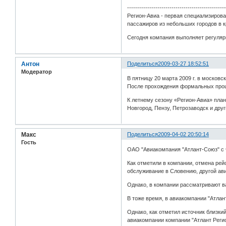
------------------------------------------------
Регион-Авиа - первая специализиров
пассажиров из небольших городов в 
Сегодня компания выполняет регулярн
Антон
Поделиться
2009-03-27 18:52:51
Модератор
В пятницу 20 марта 2009 г. в москов
После прохождения формальных проце
К летнему сезону «Регион-Авиа» пла
Новгород, Пензу, Петрозаводск и друг
Макс
Поделиться
2009-04-02 20:50:14
Гость
ОАО "Авиакомпания "Атлант-Союз" с 
Как отметили в компании, отмена рей
обслуживание в Словению, другой ави
Однако, в компании рассматривают в
В тоже время, в авиакомпании "Атлан
Однако, как отметил источник близки
авиакомпании компании "Атлант Регио