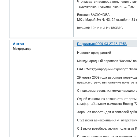
Что касается вопроса получения стат
таможенных, пограничных и т.д. Так 
Евгения ВАСЮКОВА.
МК в Марий Эл № 43, 24 октября - 31 
http://mk.12rus.ru/List/18/3319/
Антон
Поделиться
2009-03-27 18:47:53
Модератор
Новости предприятий
Международный аэропорт "Казань" вв
ОАО "Международный аэропорт "Казан
29 марта 2009 года аэропорт переходи
предусмотрено выполнение полетов в
С приходом весны из международного
Одной из новинок сезона станет прям
комфортабельном самолете Вoeing-7
Хорошая новость для любителей дайви
С 21 июня авиакомпания «Татарстан»
С 1 июня возобновляются полеты из К
По сравнению с прошлым сезоном, за