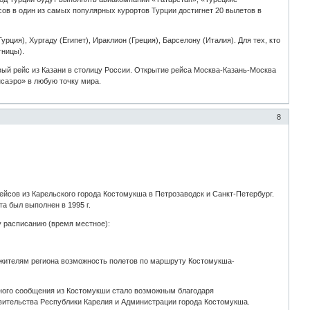
сов в один из самых популярных курортов Турции достигнет 20 вылетов в
ия), Хургаду (Египет), Ираклион (Греция), Барселону (Италия). Для тех, кто
тницы).
ый рейс из Казани в столицу России. Открытие рейса Москва-Казань-Москва
нсаэро» в любую точку мира.
8
йсов из Карельского города Костомукша в Петрозаводск и Санкт-Петербург.
а был выполнен в 1995 г.
 расписанию (время местное):
ь жителям региона возможность полетов по маршруту Костомукша-
шного сообщения из Костомукши стало возможным благодаря
вительства Республики Карелия и Администрации города Костомукша.