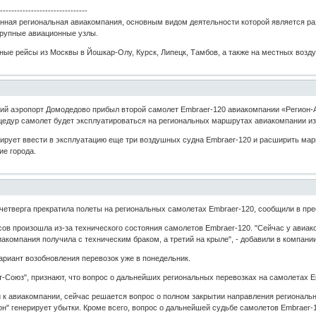
--------------------------------
анная региональная авиакомпания, основным видом деятельности которой является ра
крупные авиационные узлы.
ые рейсы из Москвы в Йошкар-Олу, Курск, Липецк, Тамбов, а также на местных возду
ский аэропорт Домодедово прибыл второй самолет Embraer-120 авиакомпании «Регион-
дур самолет будет эксплуатироваться на региональных маршрутах авиакомпании из 
нирует ввести в эксплуатацию еще три воздушных судна Embraer-120 и расширить мар
ие города.
четверга прекратила полеты на региональных самолетах Embraer-120, сообщили в пр
сов произошла из-за технического состояния самолетов Embraer-120. "Сейчас у авиак
акомпания получила с техническим браком, а третий на крыле", - добавили в компании
ариант возобновления перевозок уже в понедельник.
т-Союз", признают, что вопрос о дальнейших региональных перевозках на самолетах 
й к авиакомпании, сейчас решается вопрос о полном закрытии направления региональны
н" генерирует убытки. Кроме всего, вопрос о дальнейшей судьбе самолетов Embraer-12