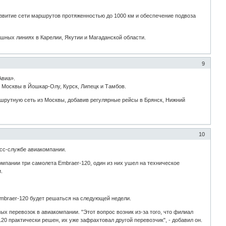
звитие сети маршрутов протяженностью до 1000 км и обеспечение подвоза
шных линиях в Карелии, Якутии и Магаданской области.
9
Авиа».
Москвы в Йошкар-Олу, Курск, Липецк и Тамбов.
шрутную сеть из Москвы, добавив регулярные рейсы в Брянск, Нижний
10
есс-службе авиакомпании.
омпании три самолета Embraer-120, один из них ушел на техническое
.
Embraer-120 будет решаться на следующей недели.
х перевозок в авиакомпании. "Этот вопрос возник из-за того, что филиал
0 практически решен, их уже зафрахтовал другой перевозчик", - добавил он.