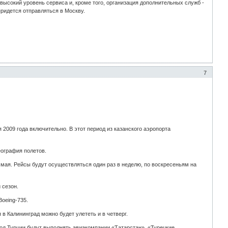
высокий уровень сервиса и, кроме того, организация дополнительных служб -
придется отправляться в Москву.
7
 2009 года включительно. В этот период из казанского аэропорта
еография полетов.
3 мая. Рейсы будут осуществляться один раз в неделю, по воскресеньям на
 сезон.
oeing-735.
в Калининград можно будет улететь и в четверг.
од Турции будут выполнять авиакомпании «Татарстан», «Турецкие