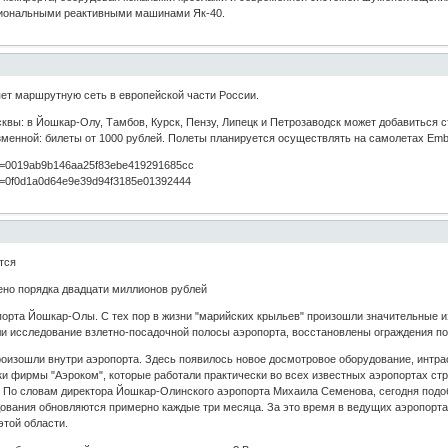
егиональными реактивными машинами Як-40.
ет маршрутную сеть в европейской части России.
вы: в Йошкар-Олу, Тамбов, Курск, Пензу, Липецк и Петрозаводск может добавиться 
зменной: билеты от 1000 рублей. Полеты планируется осуществлять на самолетах Em
p?id=0019ab9b146aa25f83ebe419291685cc
p?id=0f0d1a0d64e9e39d94f3185e01392444
тся
ено порядка двадцати миллионов рублей
порта Йошкар-Олы. С тех пор в жизни "марийских крыльев" произошли значительные и
ли исследование взлетно-посадочной полосы аэропорта, восстановлены ограждения по
оизошли внутри аэропорта. Здесь появилось новое досмотровое оборудование, интрас
и фирмы "Аэроком", которые работали практически во всех известных аэропортах с
 По словам директора Йошкар-Олинского аэропорта Михаила Семенова, сегодня подоб
дования обновляются примерно каждые три месяца. За это время в ведущих аэропорта
этой области.