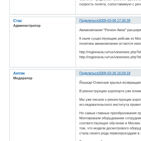
скорость полета, сопоставимую с р
Стас
Поделиться
2009-03-06 17:26:39
Администратор
Авиакомпания "Регион-Авиа" расширя
К ныне существующим рейсам из Моск
политика авиакомпании остается неи
http://regionavia.ru/rus/viewnews.ph
http://regionavia.ru/rus/viewnews.ph
Антон
Поделиться
2009-03-26 16:59:18
Модератор
Йошкар-Олинские крылья возвращаю
В реконструкцию аэропорта уже влож
Мы уже писали о реконструкции аэро
исследовательского института прове
Но самые главные преобразования пр
Монтировали оборудование сотрудник
соответствующее обучение в Москве.
том, что модели досмотрового обору
стала своего рода первопроходцем в 