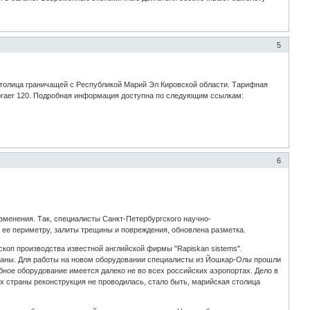
5
столица граничащей с Республикой Марий Эл Кировской области. Тарифная
braer 120. Подробная информация доступна по следующим ссылкам:
6
зменения. Так, специалисты Санкт-Петербургского научно-
 ее периметру, залиты трещины и повреждения, обновлена разметка.
коп производства известной английской фирмы "Rapiskan sistems".
траны. Для работы на новом оборудовании специалисты из Йошкар-Олы прошли
ное оборудование имеется далеко не во всех российских аэропортах. Дело в
х страны реконструкция не проводилась, стало быть, марийская столица