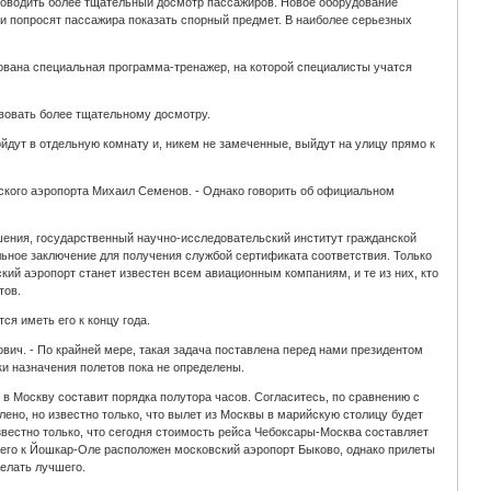
роводить более тщательный досмотр пассажиров. Новое оборудование
ки попросят пассажира показать спорный предмет. В наиболее серьезных
ована специальная программа-тренажер, на которой специалисты учатся
твовать более тщательному досмотру.
дут в отдельную комнату и, никем не замеченные, выйдут на улицу прямо к
нского аэропорта Михаил Семенов. - Однако говорить об официальном
ешения, государственный научно-исследовательский институт гражданской
льное заключение для получения службой сертификата соответствия. Только
й аэропорт станет известен всем авиационным компаниям, и те из них, кто
тов.
я иметь его к концу года.
ич. - По крайней мере, такая задача поставлена перед нами президентом
и назначения полетов пока не определены.
 в Москву составит порядка полутора часов. Согласитесь, по сравнению с
лено, но известно только, что вылет из Москвы в марийскую столицу будет
звестно только, что сегодня стоимость рейса Чебоксары-Москва составляет
сего к Йошкар-Оле расположен московский аэропорт Быково, однако прилеты
елать лучшего.