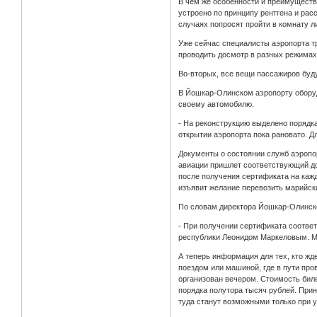
В чем же особенности и преимуществ
устроено по принципу рентгена и ра
случаях попросят пройти в комнату л
Уже сейчас специалисты аэропорта т
проводить досмотр в разных режимах,
Во-вторых, все вещи пассажиров буду
В Йошкар-Олинском аэропорту оборудо
своему автомобилю.
- На реконструкцию выделено порядк
открытии аэропорта пока рановато. Д
Документы о состоянии служб аэропор
авиации пришлет соответствующий дог
после получения сертификата на каж
изъявит желание перевозить марийск
По словам директора Йошкар-Олинског
- При получении сертификата соответ
республики Леонидом Маркеловым. Мог
А теперь информация для тех, кто жд
поездом или машиной, где в пути про
организован вечером. Стоимость биле
порядка полутора тысяч рублей. При
туда станут возможными только при у