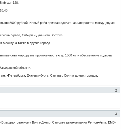
Embraer-120.
18:45.
 свыше 5000 рублей. Новый рейс призван сделать авиаперелеты между двумя
егионы Урала, Сибири и Дальнего Востока.
Москву, а также в другие города.
звитие сети маршрутов протяженностью до 1000 км и обеспечение подвоза
Магаданской области.
анкт-Петербурга, Екатеринбурга, Самары, Сочи и других городов.
2
)
3
к-40 зафрахтованному Волга-Днепр. Самолет авиакомпании Регион-Авиа, EMB-