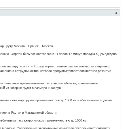
4
маршруту Москва – Брянск – Москва.
янске. Обратный вылет состоялся в 11 часов 17 минут, посадка в Домодедово
своей маршрутной сети. В ходе торжественных мероприятий, посвященных
ашение о сотрудничестве, которое предусматривает совместное развитие
естиционной привлекательности Брянской области, а уникальные
й из которых будет в размере 1000 руб.
звитие сети маршрутов протяженностью до 1000 км и обеспечение подвоза
ниях в Якутии и Магаданской области.
 небольшим пассажиропотоком протяженностью до 1000 км.
я в салоне. Современные экономичные двигатели обеспечивают самолету