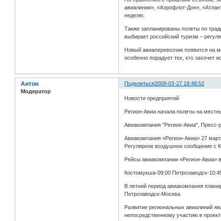
авиалинии», «Аэрофлот-Дон», «Атлант
неделю.
Также запланированы полеты по тради
выбирает российский туризм – регуля
Новый авиаперевозчик появится на м
особенно порадует тех, кто захочет 
Антон
Поделиться
2009-03-27 18:48:52
Модератор
Новости предприятий
Регион-Авиа начала полеты на местн
Авиакомпания "Регион-Авиа", Пресс-р
Авиакомпания «Регион-Авиа» 27 марта
Регулярное воздушное сообщение с Ко
Рейсы авиакомпании «Регион-Авиа» в
Костомукша-09:00 Петрозаводск-10:45
В летний период авиакомпания плани
Петрозаводск-Москва.
Развитие региональных авиалиний яв
непосредственному участию в проект