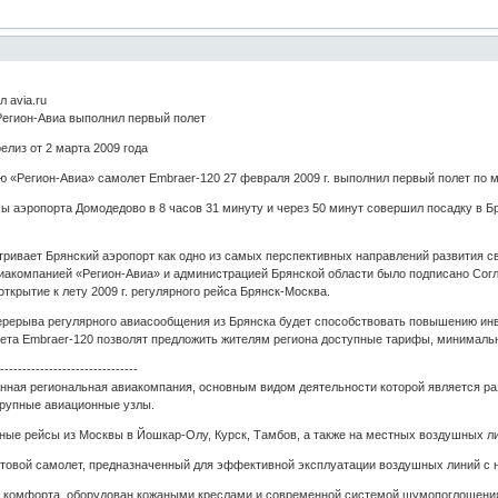
 avia.ru
Регион-Авиа выполнил первый полет
елиз от 2 марта 2009 года
 «Регион-Авиа» самолет Embraer-120 27 февраля 2009 г. выполнил первый полет по 
ы аэропорта Домодедово в 8 часов 31 минуту и через 50 минут совершил посадку в Бр
ривает Брянский аэропорт как одно из самых перспективных направлений развития 
иакомпанией «Регион-Авиа» и администрацией Брянской области было подписано Согл
ткрытие к лету 2009 г. регулярного рейса Брянск-Москва.
ерерыва регулярного авиасообщения из Брянска будет способствовать повышению инв
ета Embraer-120 позволят предложить жителям региона доступные тарифы, минимальны
--------------------------------
анная региональная авиакомпания, основным видом деятельности которой является ра
крупные авиационные узлы.
ные рейсы из Москвы в Йошкар-Олу, Курск, Тамбов, а также на местных воздушных ли
нтовой самолет, предназначенный для эффективной эксплуатации воздушных линий с
ь комфорта, оборудован кожаными креслами и современной системой шумопоглощени