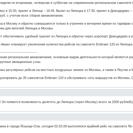
неделю по вторникам, четвергам и субботам на современном региональном самолете 
) в 15:30, прилет в Липецк – 16:45. Вылет из Липецка в 17:30, прилет в Домодедово – 
 руб. с учетом всех сборов авиакомпании.
ка в Москву и обратно совершаются только в утреннее и вечернее время по тарифам
ми для жителей Липецка и Москвы.
т обеспечивать удобный транзит из Липецка и обратно через аэропорт Домодедово в р
виа» планирует увеличение количества рейсов на самолете Embraer-120 из Липецка в 
--------------------------------
анная региональная авиакомпания, основным видом деятельности которой является ра
крупные авиационные узлы.
мы регулярных рейсов на местных воздушных линиях из Москвы, а также в Якутии и 
плуатировать до 35 самолетов Embraer-120 и обслуживать сеть маршрутов из Москвы, С
 Эл появится возможность долететь до Липецка (через Москву) всего за 2000 рублей)
Авиа в городе Йошкар-Ола, сегодня 02.03.09 выполнялся крайний рейс на самолете Я