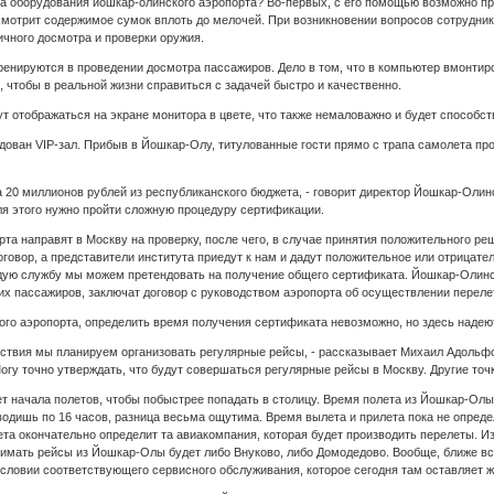
а оборудования йошкар-олинского аэропорта? Во-первых, с его помощью возможно п
ссмотрит содержимое сумок вплоть до мелочей. При возникновении вопросов сотрудни
ичного досмотра и проверки оружия.
ренируются в проведении досмотра пассажиров. Дело в том, что в компьютер вмонтир
 чтобы в реальной жизни справиться с задачей быстро и качественно.
т отображаться на экране монитора в цвете, что также немаловажно и будет способс
ван VIP-зал. Прибыв в Йошкар-Олу, титулованные гости прямо с трапа самолета прой
а 20 миллионов рублей из республиканского бюджета, - говорит директор Йошкар-Оли
ля этого нужно пройти сложную процедуру сертификации.
та направят в Москву на проверку, после чего, в случае принятия положительного р
овор, а представители института приедут к нам и дадут положительное или отрицате
дую службу мы можем претендовать на получение общего сертификата. Йошкар-Олински
их пассажиров, заключат договор с руководством аэропорта об осуществлении переле
о аэропорта, определить время получения сертификата невозможно, но здесь надеютс
ствия мы планируем организовать регулярные рейсы, - рассказывает Михаил Адольфов
у точно утверждать, что будут совершаться регулярные рейсы в Москву. Другие точк
ет начала полетов, чтобы побыстрее попадать в столицу. Время полета из Йошкар-Олы
водишь по 16 часов, разница весьма ощутима. Время вылета и прилета пока не опреде
та окончательно определит та авиакомпания, которая будет производить перелеты. И
нимать рейсы из Йошкар-Олы будет либо Внуково, либо Домодедово. Вообще, ближе в
словии соответствующего сервисного обслуживания, которое сегодня там оставляет ж