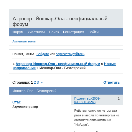
Аэропорт Йошкар-Ола - неофициальный
форум
Форум
Участники
Поиск
Регистрация
Войти
Активные темы
Привет, Гость!
Войдите
или
зарегистрируйтесь
.
»
Аэропорт Йошкар-Ола - неофициальный форум
»
Новые
направления
»
Йошкар-Ола - Белоярский
Страница:
1
2
3
»
Ответить
Йошкар-Ола - Белоярский
Поделиться
2009-
1
Стас
03-18 11:45:43
Администратор
Рейс выполнялся летом два
раза в месяц по четвергам на
самолете авиакомпании
"ИрАэро".