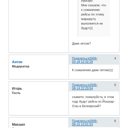
ИрАэро:
Мне сказали, что
к сожалению
рейсы по этому
маршруту
выполнятся не
будут(((
Даже летом?
Поделиться
2009-
4
Антон
03-18 12:32:29
Модератор
К сожалению даже летом((((
Поделиться
2009-
5
Игорь
08-14 22:29:54
Гость
скажите, пожалуйста, в этом
году будут рейсы из Йошкар-
Олы в Белоярский?
Поделиться
2009-
6
Михаил
08-15 13:01:53