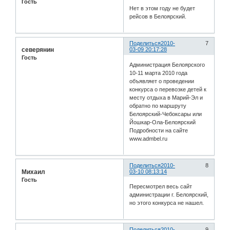
Гость
Нет в этом году не будет
рейсов в Белоярский.
Поделиться
2010-
7
северянин
03-09 20:17:28
Гость
Администрация Белоярского
10-11 марта 2010 года
объявляет о проведении
конкурса о перевозке детей к
месту отдыха в Марий-Эл и
обратно по маршруту
Белоярский-Чебоксары или
Йошкар-Ола-Белоярский
Подробности на сайте
www.admbel.ru
Поделиться
2010-
8
Михаил
03-10 08:13:14
Гость
Пересмотрел весь сайт
администрации г. Белоярский,
но этого конкурса не нашел.
Поделиться
2010-
9