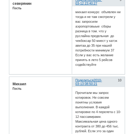
северянин
03-12 23:40:27
Гость
михаил конкурс объявлен ни
тогда и не там смотрели у
вас запросили
аэропортовыые сборы
разница в том. что у
руслайна предельная до
чекбоксар 50 миест у катэк
авитаа до 35 при нашей
потребности минимум 37
Если у вас есть желание
принять в лето 5 рейсов
содействуйте
Поделиться
2010-
10
Михаил
03-13 08:50:21
Гость
Прочитали мы запрос
котировок. Не совсем
понятны условия
выполнения. В каждой
котировке по 4 перелета с 10-
12 пассажирами.
Максимальная цена одного
контракта от 380 до 456 тыс.
рублей. Если это за один