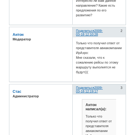
Интересно ли Вам данное
направление? Какие есть
предложения по его
развитию?
Поделиться
2009-
2
Антон
03-18 12:10:28
Модератор
Только что получил ответ от
представителя авиакомпании
ИрАэро:
Мне сказали, что к
сожалению рейсы по этому
маршруту выполнятся не
будут(((
Поделиться
2009-
3
Стас
03-18 12:19:17
Администратор
Антон
написал(а):
Только что
получил ответ от
представителя
авиакомпании