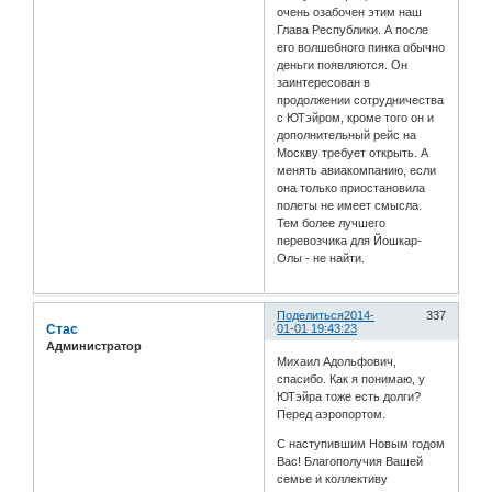
очень озабочен этим наш
Глава Республики. А после
его волшебного пинка обычно
деньги появляются. Он
заинтересован в
продолжении сотрудничества
с ЮТэйром, кроме того он и
дополнительный рейс на
Москву требует открыть. А
менять авиакомпанию, если
она только приостановила
полеты не имеет смысла.
Тем более лучшего
перевозчика для Йошкар-
Олы - не найти.
Поделиться
2014-
337
Стас
01-01 19:43:23
Администратор
Михаил Адольфович,
спасибо. Как я понимаю, у
ЮТэйра тоже есть долги?
Перед аэропортом.
С наступившим Новым годом
Вас! Благополучия Вашей
семье и коллективу