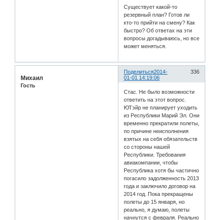
Существует какой-то
резервный план? Готов ли
кто-то прийти на смену? Как
быстро? Об ответах на эти
вопросы догадываюсь, но все
может меняться.
Поделиться
2014-
336
Михаил
01-01 14:19:06
Гость
Стас. Не было возможности
ответить на этот вопрос.
ЮТэйр не планирует уходить
из Республики Марий Эл. Они
временно прекратили полеты,
по причине неисполнения
взятых на себя обязательств
со стороны нашей
Республики. Требования
авиакомпании, чтобы
Республика хотя бы частично
погасило задолженность 2013
года и заключило договор на
2014 год. Пока прекращены
полеты до 15 января, но
реально, я думаю, полеты
начнутся с февраля. Реально