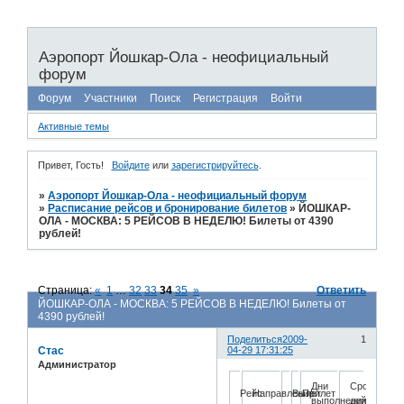
Аэропорт Йошкар-Ола - неофициальный
форум
Форум
Участники
Поиск
Регистрация
Войти
Активные темы
Привет, Гость!
Войдите
или
зарегистрируйтесь
.
»
Аэропорт Йошкар-Ола - неофициальный форум
»
Расписание рейсов и бронирование билетов
»
ЙОШКАР-
ОЛА - МОСКВА: 5 РЕЙСОВ В НЕДЕЛЮ! Билеты от 4390
рублей!
Страница:
«
1
…
32
33
34
35
»
Ответить
ЙОШКАР-ОЛА - МОСКВА: 5 РЕЙСОВ В НЕДЕЛЮ! Билеты от
4390 рублей!
Поделиться
2009-
1
Стас
04-29 17:31:25
Администратор
Дни
Срок
Рейс
Направление
Вылет
Прилет
выполнения
действия