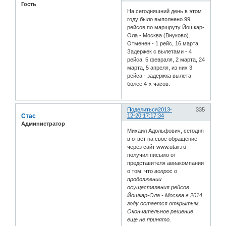
Гость
На сегодняшний день в этом
году было выполнено 99
рейсов по маршруту Йошкар-
Ола - Москва (Внуково).
Отменен - 1 рейс, 16 марта.
Задержек с вылетами - 4
рейса, 5 февраля, 2 марта, 24
марта, 5 апреля, из них 3
рейса - задержка вылета
более 4-х часов.
Поделиться
2013-
335
Стас
12-20 17:17:34
Администратор
Михаил Адольфович, сегодня
в ответ на свое обращение
через сайт www.utair.ru
получил письмо от
представителя авиакомпании
о том, что
вопрос о
продолжении
осуществления рейсов
Йошкар-Ола - Москва в 2014
году остается открытым.
Окончательное решение
еще не принято.