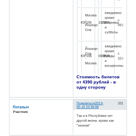
ежедневно
Москва
кроме
-
с
ЮР195
19:55
21:55
вторника
Йошкар-
09.05.2014
и
Ола
субботы
ежедневно
Йошкар-
кроме
Ола
с
ЮР196
06:35
08:35
среды
-
10.05.2014
и
Москва
воскресенья
Стоимость билетов
от 4390 рублей - в
одну сторону
Поделиться
2013-
331
Потапыч
05-15 23:36:08
Участник
Так и в Республике нет
другой жизни, кроме как
"эконом"