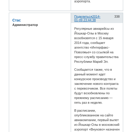
аэропорта.
Поделиться
2014-
338
Стас
01-09 23:44:38
Администратор
Регулярные авиарейсы из
Йошкар-Олы в Москву
возобновятся с 15 января
2014 года, сообщает
агентство «Интерфакс-
Поволжье» со ссылкой на
пресс-службу правительства
Республики Марий Эл.
Сообщается также, что в
данный момент идет
конкурсное производство и
заключение нового контракта
с перевозчиком. Все полеты
будут возобновлены по
прежнему расписанию —
пять раз в неделю.
В расписании,
опубликованном на сайте
авиакомпании, первый вылет
из Йошкар-Олы в московский
аэропорт «Внуково» назначен