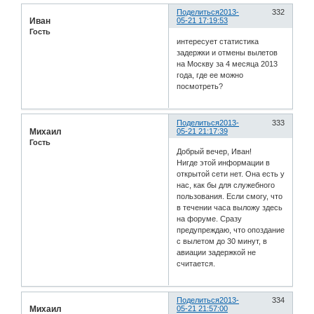
Поделиться
2013-
332
Иван
05-21 17:19:53
Гость
интересует статистика
задержки и отмены вылетов
на Москву за 4 месяца 2013
года, где ее можно
посмотреть?
Поделиться
2013-
333
Михаил
05-21 21:17:39
Гость
Добрый вечер, Иван!
Нигде этой информации в
открытой сети нет. Она есть у
нас, как бы для служебного
пользования. Если смогу, что
в течении часа выложу здесь
на форуме. Сразу
предупреждаю, что опоздание
с вылетом до 30 минут, в
авиации задержкой не
считается.
Поделиться
2013-
334
Михаил
05-21 21:57:00