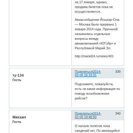
на 17 января, однако,
продажа билетов пока не
осуществляется.
Авиасообщение Йошкар-Ола
— Москва было прервано 1
января 2014 года. Причиной
назывались отдельные
вопросы между
авиакомпанией «ЮТэйр» и
Республикой Марий Эл.
http://mariel24.ru/news/401
Поделиться
2014-
339
ту-134
02-05 16:19:31
Гость
Подскажите, пожалуйста,
есть ли какая информация по
поводу возобновления
рейсов?
Поделиться
2014-
340
Михаил
02-05 19:48:50
Гость
О начале полетов пока
сведений нет. По имеющейся