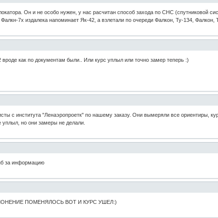
локатора. Он и не особо нужен, у нас расчитан способ захода по СНС (спутниковой си
Фалкн-7х издалека напоминает Як-42, а взлетали по очереди Фалкон, Ту-134, Фалкон, 
 вроде как по документам были.. Или курс уплыл или точно замер теперь :)
сты с института "Ленаэропроетк" по нашему заказу. Они вымеряли все ориентиры, курс
е уплыл, но они замеры не делали.
сиб за информацию
ЛОНЕНИЕ ПОМЕНЯЛОСЬ ВОТ И КУРС УШЕЛ:)