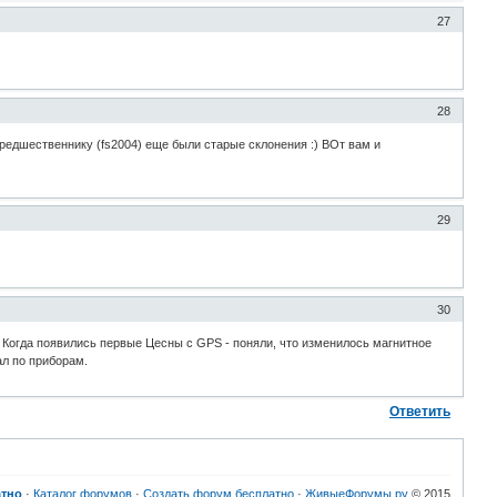
27
28
редшественнику (fs2004) еще были старые склонения :) ВОт вам и
29
30
. Когда появились первые Цесны с GPS - поняли, что изменилось магнитное
ал по приборам.
Ответить
атно
·
Каталог форумов
·
Создать форум бесплатно
·
ЖивыеФорумы.ру
© 2015