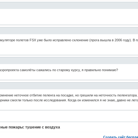
уляторе полетов FSX уже было исправлено склонение (прога вышла в 2006 году). В п
наэропроекта самолёты сажались по старому курсу, я правильно понимаю?
мнение неточное отбитие пеленга на посадке, но грешили на неточность пеленгатора
рники смогли только после исследования. Когда он изменился я не знаю, давно не лет
ные пожары: тушение с воздуха
Создать сайт беспл