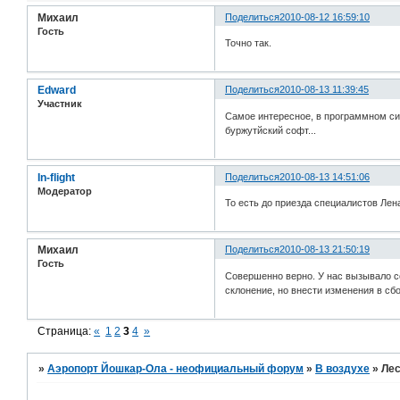
Михаил
Поделиться
2010-08-12 16:59:10
Гость
Точно так.
Edward
Поделиться
2010-08-13 11:39:45
Участник
Самое интересное, в программном сим
буржутйский софт...
In-flight
Поделиться
2010-08-13 14:51:06
Модератор
То есть до приезда специалистов Ле
Михаил
Поделиться
2010-08-13 21:50:19
Гость
Совершенно верно. У нас вызывало со
склонение, но внести изменения в сбо
Страница:
«
1
2
3
4
»
»
Аэропорт Йошкар-Ола - неофициальный форум
»
В воздухе
»
Лес