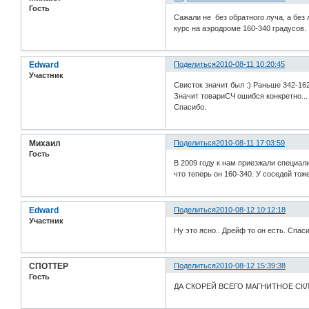
Гость
Сажали не без обратного луча, а без 
курс на аэродроме 160-340 градусов. 
Edward
Поделиться
2010-08-11 10:20:45
Участник
Свисток значит был :) Раньше 342-162
Значит товариСЧ ошибся конкретно...
Спасибо.
Михаил
Поделиться
2010-08-11 17:03:59
Гость
В 2009 году к нам приезжали специали
что теперь он 160-340. У соседей тож
Edward
Поделиться
2010-08-12 10:12:18
Участник
Ну это ясно.. Дрейф то он есть. Спа
СПОТТЕР
Поделиться
2010-08-12 15:39:38
Гость
ДА СКОРЕЙ ВСЕГО МАГНИТНОЕ СК