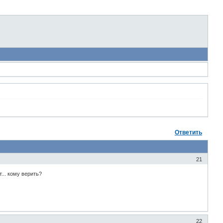
Ответить
21
... кому верить?
22