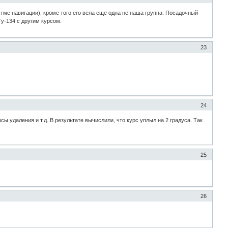
стме навигации), кроме того его вела еще одна не наша группа. Посадочный
Ту-134 с другим курсом.
23
24
ы удаления и т.д. В результате вычислили, что курс уплыл на 2 градуса. Так
25
26