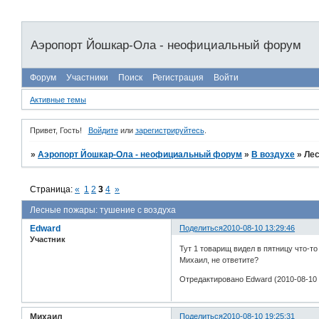
Аэропорт Йошкар-Ола - неофициальный форум
Форум
Участники
Поиск
Регистрация
Войти
Активные темы
Привет, Гость!
Войдите
или
зарегистрируйтесь
.
»
Аэропорт Йошкар-Ола - неофициальный форум
»
В воздухе
»
Лес
Страница:
«
1
2
3
4
»
Лесные пожары: тушение с воздуха
Edward
Поделиться
2010-08-10 13:29:46
Участник
Тут 1 товарищ видел в пятницу что-то 
Михаил, не ответите?
Отредактировано Edward (2010-08-10 
Михаил
Поделиться
2010-08-10 19:25:31