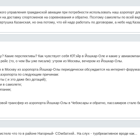
ого управления гражданской авиации при потребности использовать наш аэропорт для
и на доставку спортсменов на соревнования и обратно. Поэтому самолеты по всей ви
ртушка Казанская, но она потому, что ей надо работать по договорам, а небо над Каз
у? Какие перспективы? Как чувствует себя ЮТэйр в Йошкар-Оле и какие у авиакомпан
рейс (то, о чем Вы уже писали): утром из Москвы, вечером из Йошкар-Олы.
 в Москву из аэропорта Йошкар-Олы периодически обсуждается на интернет-форумах 
 аэропорта по следующим причинам:
ы ( и это даже без дотаций);
и в самолете;
мпании;
вой трансфер из аэропорта Йошкар-Олы в Чебоксары и обратно, пассажиров стало бы
вистело что то в районе Нагорный- СОмбатхей.. На слух - турбреактивное вроде как...