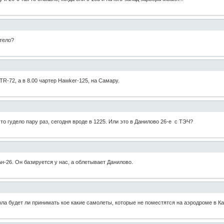
стело?
R-72, а в 8.00 чартер Hawker-125, на Самару.
то гудело пару раз, сегодня вроде в 1225. Или это в Данилово 26-е с ТЭЧ?
н-26. Он базируется у нас, а облетывает Данилово.
ола будет ли принимать кое какие самолеты, которые не поместятся на аэродроме в 