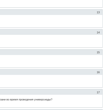
13
14
15
16
17
Казани во время проведения универсиады?