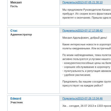
Михаил
Поделиться
2013-07-05 21:30:10
Гость
Мы предложили Руководителю Казанск
прибудут. Их скорее всего фрахтовал
прилетят к окончанию. Пришла одна ве
Стас
Поделиться
2013-07-17 17:08:42
Администратор
Михаил Адольфович, добрый день!
Какие интересные новости в аэропорт
полеты ежедневными. Или встречный 
По моим наблюдениями, тема полетов
активно пользуются услугами нашего
- конкурентноспособные цены на билет
- хорошее обслуживание в аэропорту 
- пунктуальность и репутация авиако
- удобное расписание.
Предложить бы нашим соседям группо
присутствует на каждом рейсе?
Edward
Поделиться
2013-07-26 13:34:46
Участник
Хм... сегодня, 26 07 2013 в 1333 прос