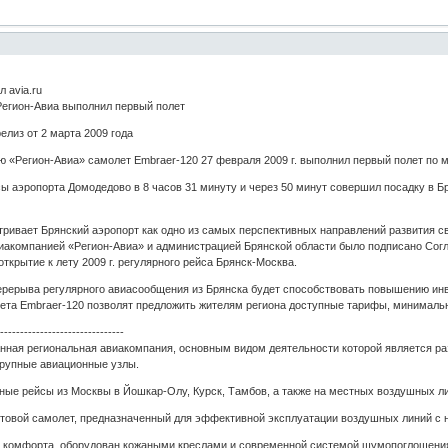
 avia.ru
Регион-Авиа выполнил первый полет
елиз от 2 марта 2009 года
 «Регион-Авиа» самолет Embraer-120 27 февраля 2009 г. выполнил первый полет по 
ы аэропорта Домодедово в 8 часов 31 минуту и через 50 минут совершил посадку в Бр
ривает Брянский аэропорт как одно из самых перспективных направлений развития 
иакомпанией «Регион-Авиа» и администрацией Брянской области было подписано Согл
ткрытие к лету 2009 г. регулярного рейса Брянск-Москва.
ерерыва регулярного авиасообщения из Брянска будет способствовать повышению инв
ета Embraer-120 позволят предложить жителям региона доступные тарифы, минимальны
--------------------------------
анная региональная авиакомпания, основным видом деятельности которой является ра
крупные авиационные узлы.
ные рейсы из Москвы в Йошкар-Олу, Курск, Тамбов, а также на местных воздушных ли
нтовой самолет, предназначенный для эффективной эксплуатации воздушных линий с
ь комфорта, оборудован кожаными креслами и современной системой шумопоглощени