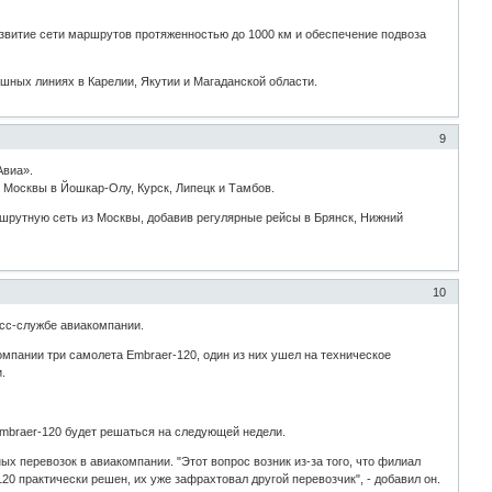
звитие сети маршрутов протяженностью до 1000 км и обеспечение подвоза
шных линиях в Карелии, Якутии и Магаданской области.
9
Авиа».
Москвы в Йошкар-Олу, Курск, Липецк и Тамбов.
шрутную сеть из Москвы, добавив регулярные рейсы в Брянск, Нижний
10
есс-службе авиакомпании.
омпании три самолета Embraer-120, один из них ушел на техническое
.
Embraer-120 будет решаться на следующей недели.
х перевозок в авиакомпании. "Этот вопрос возник из-за того, что филиал
0 практически решен, их уже зафрахтовал другой перевозчик", - добавил он.