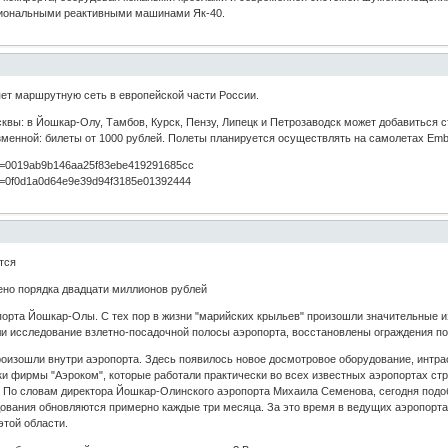
егиональными реактивными машинами Як-40.
ет маршрутную сеть в европейской части России.
вы: в Йошкар-Олу, Тамбов, Курск, Пензу, Липецк и Петрозаводск может добавиться 
зменной: билеты от 1000 рублей. Полеты планируется осуществлять на самолетах Em
p?id=0019ab9b146aa25f83ebe419291685cc
p?id=0f0d1a0d64e9e39d94f3185e01392444
тся
ено порядка двадцати миллионов рублей
порта Йошкар-Олы. С тех пор в жизни "марийских крыльев" произошли значительные и
ли исследование взлетно-посадочной полосы аэропорта, восстановлены ограждения по
оизошли внутри аэропорта. Здесь появилось новое досмотровое оборудование, интрас
и фирмы "Аэроком", которые работали практически во всех известных аэропортах с
 По словам директора Йошкар-Олинского аэропорта Михаила Семенова, сегодня подоб
дования обновляются примерно каждые три месяца. За это время в ведущих аэропорта
этой области.