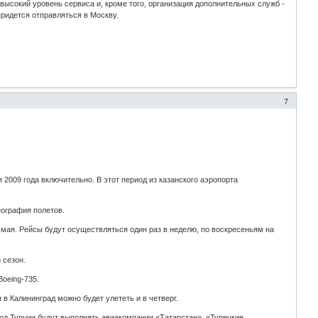
высокий уровень сервиса и, кроме того, организация дополнительных служб -
придется отправляться в Москву.
7
 2009 года включительно. В этот период из казанского аэропорта
еография полетов.
3 мая. Рейсы будут осуществляться один раз в неделю, по воскресеньям на
 сезон.
oeing-735.
в Калининград можно будет улететь и в четверг.
од Турции будут выполнять авиакомпании «Татарстан», «Турецкие