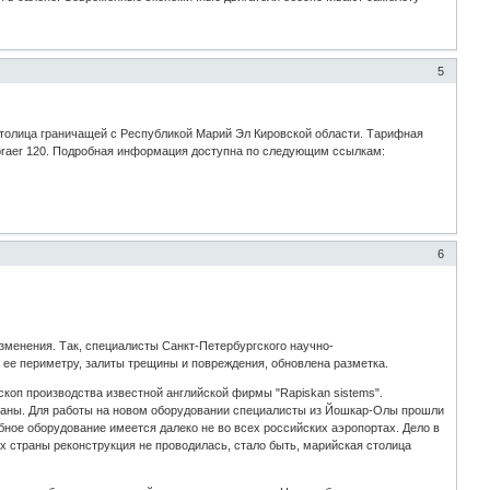
5
столица граничащей с Республикой Марий Эл Кировской области. Тарифная
braer 120. Подробная информация доступна по следующим ссылкам:
6
зменения. Так, специалисты Санкт-Петербургского научно-
 ее периметру, залиты трещины и повреждения, обновлена разметка.
коп производства известной английской фирмы "Rapiskan sistems".
траны. Для работы на новом оборудовании специалисты из Йошкар-Олы прошли
ное оборудование имеется далеко не во всех российских аэропортах. Дело в
х страны реконструкция не проводилась, стало быть, марийская столица