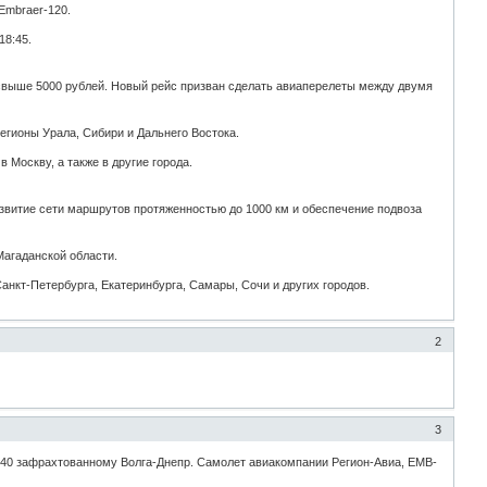
Embraer-120.
18:45.
 свыше 5000 рублей. Новый рейс призван сделать авиаперелеты между двумя
егионы Урала, Сибири и Дальнего Востока.
Москву, а также в другие города.
звитие сети маршрутов протяженностью до 1000 км и обеспечение подвоза
Магаданской области.
анкт-Петербурга, Екатеринбурга, Самары, Сочи и других городов.
2
)
3
к-40 зафрахтованному Волга-Днепр. Самолет авиакомпании Регион-Авиа, EMB-