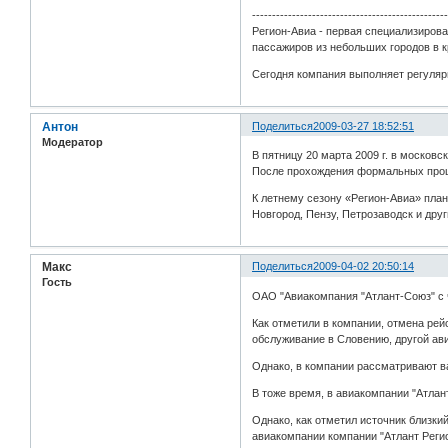
------------------------------------------------
Регион-Авиа - первая специализиров
пассажиров из небольших городов в 
Сегодня компания выполняет регулярн
Антон
Поделиться
2009-03-27 18:52:51
Модератор
В пятницу 20 марта 2009 г. в москов
После прохождения формальных проце
К летнему сезону «Регион-Авиа» пла
Новгород, Пензу, Петрозаводск и друг
Макс
Поделиться
2009-04-02 20:50:14
Гость
ОАО "Авиакомпания "Атлант-Союз" с 
Как отметили в компании, отмена рей
обслуживание в Словению, другой ави
Однако, в компании рассматривают в
В тоже время, в авиакомпании "Атлан
Однако, как отметил источник близки
авиакомпании компании "Атлант Регио