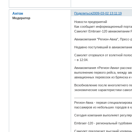
Антон
Поделиться
2009-03-02 13:11:19
Модератор
Новости предприятий
Как сообщает информационный портал
Самолет Embraer-120 авиакомпании 
Авиакомпания "Регион-Авиа", Пресс-р
Недавно поступивший в авиакомпанию
Самолет оторвался от взлетной полос
– в 12:04.
Авиакомпания «Регион-Авиа» рассмат
выполнению первого рейса, между ав
авиационных перевозок из Брянска и о
Возобновление после многолетнего п
экономические характеристики самол
------------------------------------------------
Регион-Авиа - первая специализиров
пассажиров из небольших городов в 
Сегодня компания выполняет регуляр
Embraer-120 - региональный турбови
Самолет предлагает высокий уровен