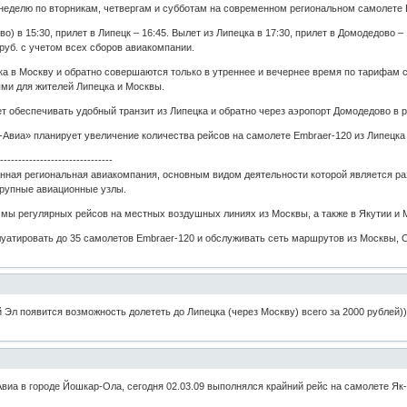
неделю по вторникам, четвергам и субботам на современном региональном самолете 
) в 15:30, прилет в Липецк – 16:45. Вылет из Липецка в 17:30, прилет в Домодедово – 
 руб. с учетом всех сборов авиакомпании.
ка в Москву и обратно совершаются только в утреннее и вечернее время по тарифам
ми для жителей Липецка и Москвы.
т обеспечивать удобный транзит из Липецка и обратно через аэропорт Домодедово в р
виа» планирует увеличение количества рейсов на самолете Embraer-120 из Липецка в 
--------------------------------
анная региональная авиакомпания, основным видом деятельности которой является ра
крупные авиационные узлы.
мы регулярных рейсов на местных воздушных линиях из Москвы, а также в Якутии и 
плуатировать до 35 самолетов Embraer-120 и обслуживать сеть маршрутов из Москвы, С
 Эл появится возможность долететь до Липецка (через Москву) всего за 2000 рублей)
Авиа в городе Йошкар-Ола, сегодня 02.03.09 выполнялся крайний рейс на самолете Я