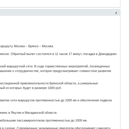
4
маршруту Москва – Брянск – Москва.
янске. Обратный вылет состоялся в 11 часов 17 минут, посадка в Домодедово
своей маршрутной сети. В ходе торжественных мероприятий, посвященных
ашение о сотрудничестве, которое предусматривает совместное развитие
естиционной привлекательности Брянской области, а уникальные
й из которых будет в размере 1000 руб.
звитие сети маршрутов протяженностью до 1000 км и обеспечение подвоза
ниях в Якутии и Магаданской области.
 небольшим пассажиропотоком протяженностью до 1000 км.
я в салоне. Современные экономичные двигатели обеспечивают самолету