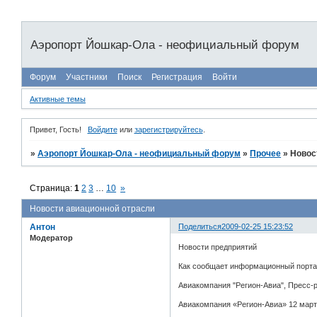
Аэропорт Йошкар-Ола - неофициальный форум
Форум
Участники
Поиск
Регистрация
Войти
Активные темы
Привет, Гость!
Войдите
или
зарегистрируйтесь
.
»
Аэропорт Йошкар-Ола - неофициальный форум
»
Прочее
»
Новос
Страница:
1
2
3
…
10
»
Новости авиационной отрасли
Антон
Поделиться
2009-02-25 15:23:52
Модератор
Новости предприятий
Как сообщает информационный портал 
Авиакомпания "Регион-Авиа", Пресс-р
Авиакомпания «Регион-Авиа» 12 март