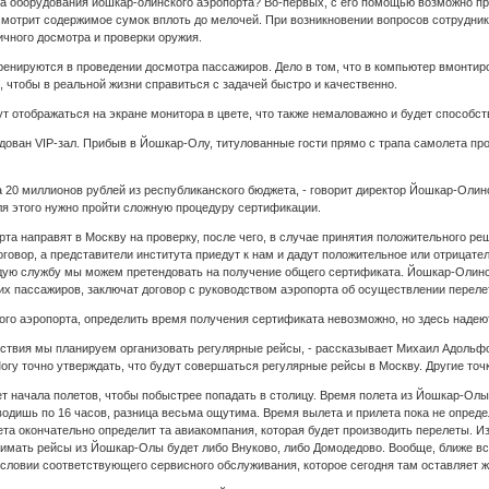
а оборудования йошкар-олинского аэропорта? Во-первых, с его помощью возможно п
ссмотрит содержимое сумок вплоть до мелочей. При возникновении вопросов сотрудни
ичного досмотра и проверки оружия.
ренируются в проведении досмотра пассажиров. Дело в том, что в компьютер вмонтир
 чтобы в реальной жизни справиться с задачей быстро и качественно.
т отображаться на экране монитора в цвете, что также немаловажно и будет способс
ван VIP-зал. Прибыв в Йошкар-Олу, титулованные гости прямо с трапа самолета прой
а 20 миллионов рублей из республиканского бюджета, - говорит директор Йошкар-Оли
ля этого нужно пройти сложную процедуру сертификации.
та направят в Москву на проверку, после чего, в случае принятия положительного р
овор, а представители института приедут к нам и дадут положительное или отрицате
дую службу мы можем претендовать на получение общего сертификата. Йошкар-Олински
их пассажиров, заключат договор с руководством аэропорта об осуществлении переле
о аэропорта, определить время получения сертификата невозможно, но здесь надеютс
ствия мы планируем организовать регулярные рейсы, - рассказывает Михаил Адольфов
у точно утверждать, что будут совершаться регулярные рейсы в Москву. Другие точк
ет начала полетов, чтобы побыстрее попадать в столицу. Время полета из Йошкар-Олы
водишь по 16 часов, разница весьма ощутима. Время вылета и прилета пока не опреде
та окончательно определит та авиакомпания, которая будет производить перелеты. И
нимать рейсы из Йошкар-Олы будет либо Внуково, либо Домодедово. Вообще, ближе в
словии соответствующего сервисного обслуживания, которое сегодня там оставляет ж