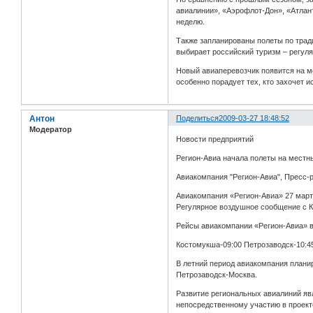
авиалинии», «Аэрофлот-Дон», «Атлант
неделю.
Также запланированы полеты по тради
выбирает российский туризм – регуля
Новый авиаперевозчик появится на м
особенно порадует тех, кто захочет 
Антон
Поделиться
2009-03-27 18:48:52
Модератор
Новости предприятий
Регион-Авиа начала полеты на местн
Авиакомпания "Регион-Авиа", Пресс-р
Авиакомпания «Регион-Авиа» 27 марта
Регулярное воздушное сообщение с Ко
Рейсы авиакомпании «Регион-Авиа» в
Костомукша-09:00 Петрозаводск-10:45
В летний период авиакомпания плани
Петрозаводск-Москва.
Развитие региональных авиалиний яв
непосредственному участию в проект