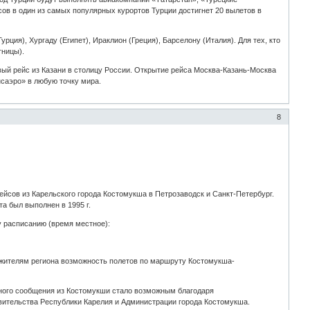
сов в один из самых популярных курортов Турции достигнет 20 вылетов в
ия), Хургаду (Египет), Ираклион (Греция), Барселону (Италия). Для тех, кто
тницы).
ый рейс из Казани в столицу России. Открытие рейса Москва-Казань-Москва
нсаэро» в любую точку мира.
8
йсов из Карельского города Костомукша в Петрозаводск и Санкт-Петербург.
а был выполнен в 1995 г.
 расписанию (время местное):
ь жителям региона возможность полетов по маршруту Костомукша-
шного сообщения из Костомукши стало возможным благодаря
вительства Республики Карелия и Администрации города Костомукша.