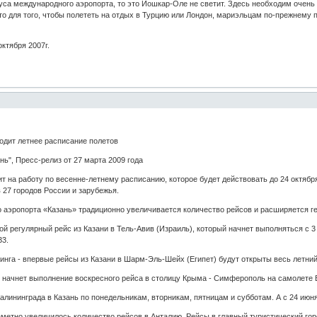
уса международного аэропорта, то это Йошкар-Оле не светит. Здесь необходим очень 
что для того, чтобы полететь на отдых в Турцию или Лондон, мариэльцам по-прежнему 
октября 2007г.
одит летнее расписание полетов
ь", Пресс-релиз от 27 марта 2009 года
т на работу по весенне-летнему расписанию, которое будет действовать до 24 октября
 27 городов России и зарубежья.
 аэропорта «Казань» традиционно увеличивается количество рейсов и расширяется г
ой регулярный рейс из Казани в Тель-Авив (Израиль), который начнет выполняться с 
33.
нга - впервые рейсы из Казани в Шарм-Эль-Шейх (Египет) будут открыты весь летний
 начнет выполнение воскресного рейса в столицу Крыма - Симферополь на самолете В
алининграда в Казань по понедельникам, вторникам, пятницам и субботам. А с 24 июня 
метно увеличилось количество рейсов в Анталию. Рейсы в главный туристический гор