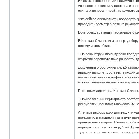
В чем же особенности и преимуществ
устроено по принципу рентгена и ра
случаях попросят пройти в комнату л
Уже сейчас специалисты аэропорта т
проводить досмотр в разных режимах,
Во-вторых, все вещи пассажиров буду
В Йошкар-Олинском аэропорту оборудо
своему автомобилю.
- На реконструкцию выделено порядк
открытии аэропорта пока рановато. Д
Документы о состоянии служб аэропор
авиации пришлет соответствующий дог
после получения сертификата на каж
изъявит желание перевозить марийск
По словам директора Йошкар-Олинског
- При получении сертификата соответ
республики Леонидом Маркеловым. Мог
А теперь информация для тех, кто жд
поездом или машиной, где в пути про
организован вечером. Стоимость биле
порядка полутора тысяч рублей. При
туда станут возможными только при у