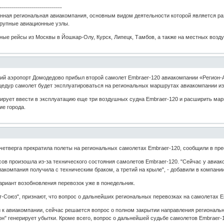
--------------------------------
анная региональная авиакомпания, основным видом деятельности которой является ра
крупные авиационные узлы.
ые рейсы из Москвы в Йошкар-Олу, Курск, Липецк, Тамбов, а также на местных возду
ский аэропорт Домодедово прибыл второй самолет Embraer-120 авиакомпании «Регион-
дур самолет будет эксплуатироваться на региональных маршрутах авиакомпании из 
нирует ввести в эксплуатацию еще три воздушных судна Embraer-120 и расширить мар
ие города.
четверга прекратила полеты на региональных самолетах Embraer-120, сообщили в пр
сов произошла из-за технического состояния самолетов Embraer-120. "Сейчас у авиак
акомпания получила с техническим браком, а третий на крыле", - добавили в компании
ариант возобновления перевозок уже в понедельник.
т-Союз", признают, что вопрос о дальнейших региональных перевозках на самолетах 
й к авиакомпании, сейчас решается вопрос о полном закрытии направления региональны
н" генерирует убытки. Кроме всего, вопрос о дальнейшей судьбе самолетов Embraer-12