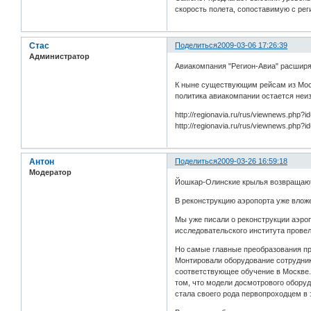
скорость полета, сопоставимую с р
Стас
Поделиться
2009-03-06 17:26:39
Администратор
Авиакомпания "Регион-Авиа" расширя
К ныне существующим рейсам из Моск
политика авиакомпании остается неи
http://regionavia.ru/rus/viewnews.ph
http://regionavia.ru/rus/viewnews.ph
Антон
Поделиться
2009-03-26 16:59:18
Модератор
Йошкар-Олинские крылья возвращаю
В реконструкцию аэропорта уже влож
Мы уже писали о реконструкции аэро
исследовательского института прове
Но самые главные преобразования пр
Монтировали оборудование сотрудник
соответствующее обучение в Москве.
том, что модели досмотрового обору
стала своего рода первопроходцем в 