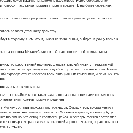
роводить более тщательный досмотр пассажиров. Новое оборудование
ки попросят пассажира показать спорный предмет. В наиболее серьезных
ована специальная программа-тренажер, на которой специалисты учатся
твовать более тщательному досмотру.
дут в отдельную комнату и, никем не замеченные, выйдут на улицу прямо к
нского аэропорта Михаил Семенов. - Однако говорить об официальном
ешения, государственный научно-исследовательский институт гражданской
льное заключение для получения службой сертификата соответствия. Только
й аэропорт станет известен всем авиационным компаниям, и те из них, кто
тов.
я иметь его к концу года.
ич. - По крайней мере, такая задача поставлена перед нами президентом
и назначения полетов пока не определены.
 в Москву составит порядка полутора часов. Согласитесь, по сравнению с
лено, но известно только, что вылет из Москвы в марийскую столицу будет
звестно только, что сегодня стоимость рейса Чебоксары-Москва составляет
сего к Йошкар-Оле расположен московский аэропорт Быково, однако прилеты
елать лучшего.