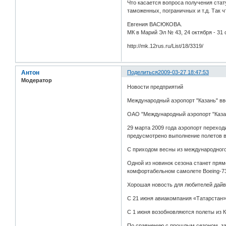
Что касается вопроса получения стат
таможенных, пограничных и т.д. Так 
Евгения ВАСЮКОВА.
МК в Марий Эл № 43, 24 октября - 31 
http://mk.12rus.ru/List/18/3319/
Антон
Поделиться
2009-03-27 18:47:53
Модератор
Новости предприятий
Международный аэропорт "Казань" вв
ОАО "Международный аэропорт "Казан
29 марта 2009 года аэропорт переходи
предусмотрено выполнение полетов в
С приходом весны из международного
Одной из новинок сезона станет прям
комфортабельном самолете Вoeing-7
Хорошая новость для любителей дайви
С 21 июня авиакомпания «Татарстан»
С 1 июня возобновляются полеты из К
По сравнению с прошлым сезоном, за