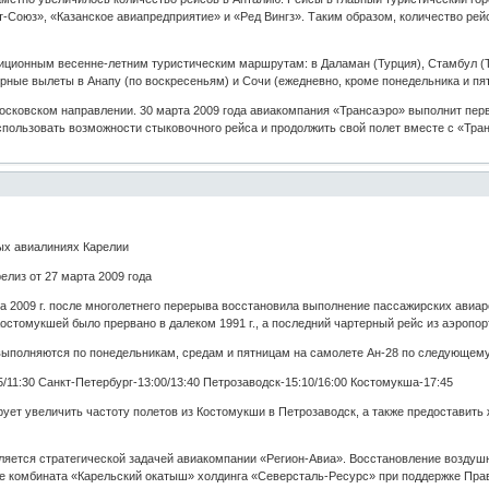
-Союз», «Казанское авиапредприятие» и «Ред Вингз». Таким образом, количество рей
ционным весенне-летним туристическим маршрутам: в Даламан (Турция), Стамбул (Турц
рные вылеты в Анапу (по воскресеньям) и Сочи (ежедневно, кроме понедельника и пя
осковском направлении. 30 марта 2009 года авиакомпания «Трансаэро» выполнит перв
использовать возможности стыковочного рейса и продолжить свой полет вместе с «Тра
ых авиалиниях Карелии
елиз от 27 марта 2009 года
 2009 г. после многолетнего перерыва восстановила выполнение пассажирских авиаре
стомукшей было прервано в далеком 1991 г., а последний чартерный рейс из аэропорт
ыполняются по понедельникам, средам и пятницам на самолете Ан-28 по следующему
/11:30 Санкт-Петербург-13:00/13:40 Петрозаводск-15:10/16:00 Костомукша-17:45
рует увеличить частоту полетов из Костомукши в Петрозаводск, а также предоставит
ляется стратегической задачей авиакомпании «Регион-Авиа». Восстановление возду
е комбината «Карельский окатыш» холдинга «Северсталь-Ресурс» при поддержке Пра