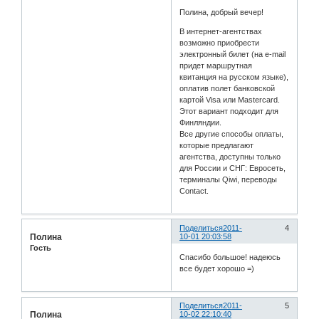
Полина, добрый вечер!
В интернет-агентствах
возможно приобрести
электронный билет (на e-mail
придет маршрутная
квитанция на русском языке),
оплатив полет банковской
картой Visa или Mastercard.
Этот вариант подходит для
Финляндии.
Все другие способы оплаты,
которые предлагают
агентства, доступны только
для России и СНГ: Евросеть,
терминалы Qiwi, переводы
Contact.
Поделиться
2011-
4
Полина
10-01 20:03:58
Гость
Спасибо большое! надеюсь
все будет хорошо =)
Поделиться
2011-
5
Полина
10-02 22:10:40