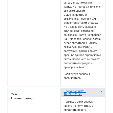
оплату пластиковыми
картами в торговых точках с
высоким риском
мошенничества (к
сожалению, Россия и СНГ
относятся к таким странам).
Но и здесь есть выход. В
случае, если оплата по
банковской карте не пройдет,
Ваш молодой человек должен
будет связаться с Банком,
выпустившим карту, и
сотрудники должны по его
просьбе данное ограничение
снять, после чего он сможет
повторить операцию и
приобрести билет.
Если будут вопросы,
обращайтесь.
Поделиться
2011-
7
Стас
10-03 16:23:25
Администратор
Полина, а если совсем
ничего не получится, а
прилететь просто