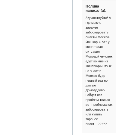
Полина
написал(а):
Здравствуйте! А
где можно
заранее
забронировать
билеты Москва-
Йошкар-Ола? у
меня такая
ситуация
Молодой человек
едет ко мне из
Финляндии. язык
не знает в
Москве будет
первый раз но
думаю
Домодедово
найдет без
проблем только
вот проблема как
забронировать
или купить
заранее
билет....?????