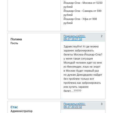
Йошкар-Ола - Москва от 5150
рублей
Йошкар-Ола - Самара от 599
рублей
Йошкар-Ола - Уфа от 998
рублей
Поделиться
2011-
2
Полина
09-27 19:27:10
Гость
Здравствуйте! А где можно
заранее забронировать
билеты Москва-Йошкар-Ола?
у меня такая ситуация
Молодой человек едет ко мне
из Финляндии. язык не знает
в Москве будет первый раз
но думаю Домодедово найдет
без проблем только вот
проблема как забронировать
или купить заранее
билет....?????
Поделиться
2011-
3
Стас
09-27 20:22:32
Администратор