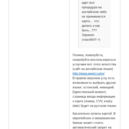
идет вся
процедура на
английском либо
не принимается
карта.... что
делать и как
быть...???
Заранее
спасибо!!! =)
Полина, пожалуйста,
попробуйте воспользоваться
услугами вот этого агентства
(сайт на английском языке)
http://www.agent.ru/en/
В правом верхнем углу есть
возможность выбрать другие
языки: эстонский, немецкий.
Единственный момент,
страница ввода информации
о карте (номер, CVV, expiry
date) будет на русском языке.
Касательно оплаты картой. В
европейских и американских
банках может стоять
автоматический запрет на