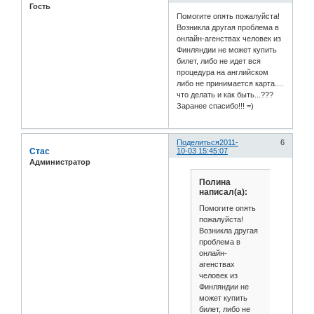
Гость
Помогите опять пожалуйста!
Возникла другая проблема в
онлайн-агенствах человек из
Финляндии не может купить
билет, либо не идет вся
процедура на английском
либо не принимается карта....
что делать и как быть...???
Заранее спасибо!!! =)
Поделиться
2011-
6
Стас
10-03 15:45:07
Администратор
Полина
написал(а):
Помогите опять
пожалуйста!
Возникла другая
проблема в
онлайн-
агенствах
человек из
Финляндии не
может купить
билет, либо не