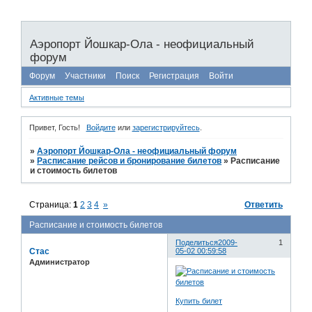
Аэропорт Йошкар-Ола - неофициальный
форум
Форум
Участники
Поиск
Регистрация
Войти
Активные темы
Привет, Гость!
Войдите
или
зарегистрируйтесь
.
»
Аэропорт Йошкар-Ола - неофициальный форум
»
Расписание рейсов и бронирование билетов
»
Расписание
и стоимость билетов
Страница:
1
2
3
4
»
Ответить
Расписание и стоимость билетов
Поделиться
2009-
1
Стас
05-02 00:59:58
Администратор
Купить билет