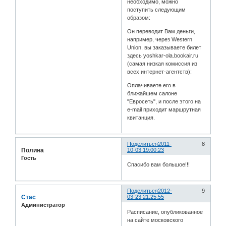
необходимо, можно
поступить следующим
образом:
Он переводит Вам деньги,
например, через Western
Union, вы заказываете билет
здесь yoshkar-ola.bookair.ru
(самая низкая комиссия из
всех интернет-агентств):
Оплачиваете его в
ближайшем салоне
"Евросеть", и после этого на
e-mail приходит маршрутная
квитанция.
Поделиться
2011-
8
Полина
10-03 19:00:23
Гость
Спасибо вам большое!!!
Поделиться
2012-
9
Стас
03-23 21:25:55
Администратор
Расписание, опубликованное
на сайте московского