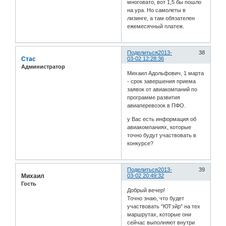
многовато, вот 1,5 бы пошло
на ура. Но самолеты в
лизинге, а там обязателен
ежемесячный платеж.
Поделиться
2013-
38
Стас
03-02 12:28:36
Администратор
Михаил Адольфович, 1 марта
- срок завершения приема
заявок от авиакомпаний по
программе развития
авиаперевозок в ПФО.
у Вас есть информация об
авиакомпаниях, которые
точно будут участвовать в
конкурсе?
Поделиться
2013-
39
Михаил
03-02 20:49:32
Гость
Добрый вечер!
Точно знаю, что будет
участвовать "ЮТэйр" на тех
маршрутах, которые они
сейчас выполняют внутри