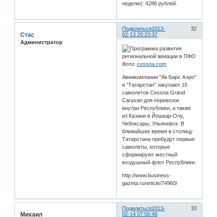
неделю): 4286 рублей.
Поделиться
2013-
32
Стас
02-13 20:23:37
Администратор
Фото:
cessna.com
Авиакомпании "Ак Барс Аэро"
и "Татарстан" закупают 15
самолетов Cessna Grand
Caravan для перевозок
внутри Республики, а также
из Казани в Йошкар-Олу,
Чебоксары, Ульяновск. В
ближайшее время в столицу
Татарстана прибудут первые
самолеты, которые
сформируют местный
воздушный флот Республики.
http://www.business-
gazeta.ru/article/74960/
Поделиться
2013-
33
Михаил
02-14 07:56:48