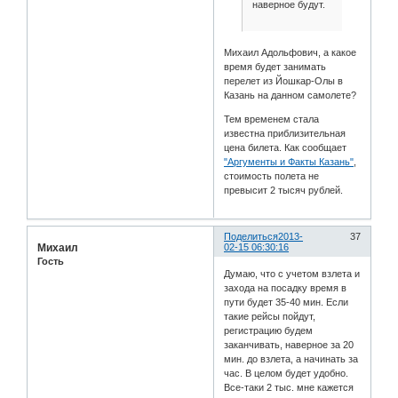
наверное будут.
Михаил Адольфович, а какое
время будет занимать
перелет из Йошкар-Олы в
Казань на данном самолете?
Тем временем стала
известна приблизительная
цена билета. Как сообщает
"Аргументы и Факты Казань"
,
стоимость полета не
превысит 2 тысяч рублей.
Поделиться
2013-
37
Михаил
02-15 06:30:16
Гость
Думаю, что с учетом взлета и
захода на посадку время в
пути будет 35-40 мин. Если
такие рейсы пойдут,
регистрацию будем
заканчивать, наверное за 20
мин. до взлета, а начинать за
час. В целом будет удобно.
Все-таки 2 тыс. мне кажется