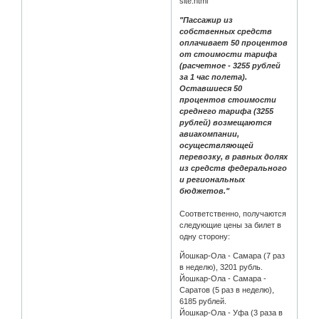
site.html
"Пассажир из
собственных средств
оплачивает 50 процентов
от стоимости тарифа
(расчетное - 3255 рублей
за 1 час полета).
Оставшиеся 50
процентов стоимости
среднего тарифа (3255
рублей) возмещаются
авиакомпании,
осуществляющей
перевозку, в равных долях
из средств федерального
и региональных
бюджетов."
Соответственно, получаются
следующие цены за билет в
одну сторону:
Йошкар-Ола - Самара (7 раз
в неделю), 3201 рубль.
Йошкар-Ола - Самара -
Саратов (5 раз в неделю),
6185 рублей.
Йошкар-Ола - Уфа (3 раза в