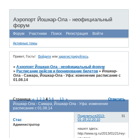
Аэропорт Йошкар-Ола - неофициальный
форум
Форум
Участники
Поиск
Регистрация
Войти
Активные темы
Привет, Гость!
Войдите
или
зарегистрируйтесь
.
»
Аэропорт Йошкар-Ола - неофициальный форум
»
Расписание рейсов и бронирование билетов
»
Йошкар-
Ола - Самара, Йошкар-Ола - Уфа: изменение расписание с
01.08.14
Страница:
«
1
2
3
4
5
6
…
13
»
Ответить
Йошкар-Ола - Самара, Йошкар-Ола - Уфа: изменение
расписание с 01.08.14
Поделиться
2013-
31
Стас
01-28 22:20:10
Администратор
нашел здесь:
http://www.rg.ru/2013/01/21/reysi-