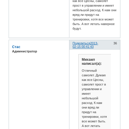
как все Цесны, самолет
прост в управлении и имеет
небольшой расход. К нам они
вряд ли придут на
тренировки, хотя все может
быть. А вот летать наверное
будут.
Поделиться
2013-
36
Стас
02-15 00:41:43
Администратор
Михаил
написал(а):
Отличный
самолет. Думаю
как все Цесны,
самолет прост в
управлении и
имеет
небольшой
расход. К нам
они вряд ли
придут на
тренировки, хотя
все может быть.
А вот летать