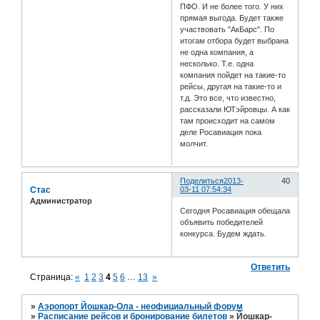
ПФО. И не более того. У них
прямая выгода. Будет также
участвовать "АкБарс". По
итогам отбора будет выбрана
не одна компания, а
несколько. Т.е. одна
компания пойдет на такие-то
рейсы, другая на такие-то и
т.д. Это все, что известно,
рассказали ЮТэйровцы. А как
там происходит на самом
деле Росавиация пока
молчит.
Поделиться
2013-
40
Стас
03-11 07:54:34
Администратор
Сегодня Росавиация обещала
объявить победителей
конкурса. Будем ждать.
Ответить
Страница:
«
1
2
3
4
5
6
…
13
»
»
Аэропорт Йошкар-Ола - неофициальный форум
»
Расписание рейсов и бронирование билетов
»
Йошкар-