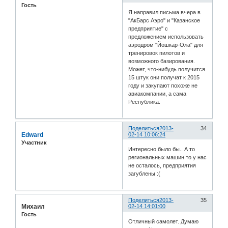
Гость
Я направил письма вчера в
"АкБарс Аэро" и "Казанское
предприятие" с
предложением использовать
аэродром "Йошкар-Ола" для
тренировок пилотов и
возможного базирования.
Может, что-нибудь получится.
15 штук они получат к 2015
году и закупают похоже не
авиакомпании, а сама
Республика.
Поделиться
2013-
34
Edward
02-14 10:06:24
Участник
Интересно было бы.. А то
региональных машин то у нас
не осталось, предприятия
загублены :(
Поделиться
2013-
35
Михаил
02-14 14:01:00
Гость
Отличный самолет. Думаю