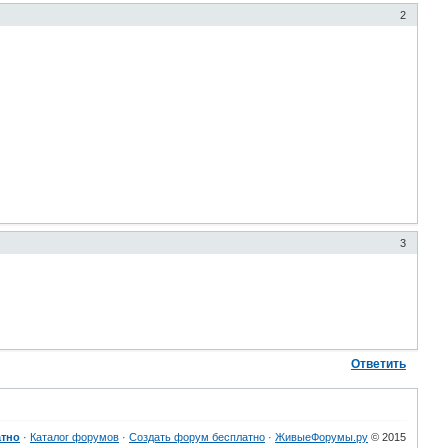
2
3
Ответить
атно
·
Каталог форумов
·
Создать форум бесплатно
·
ЖивыеФорумы.ру
© 2015