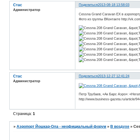
Стас
Поделиться
2013-08-18 13:58:03
Администратор
Cessna Grand Caravan EX в аэропорт
Фото из группы ВКонтакте http://vk.com
Стас
Поделиться
2013-12-27 12:41:24
Администратор
Петр Трубаев, «Ак Барс Аэро»: «Нега
http://www.business-gazeta.ru/article/94
Страница:
1
»
Аэропорт Йошкар-Ола - неофициальный форум
»
В воздухе
»
Ces