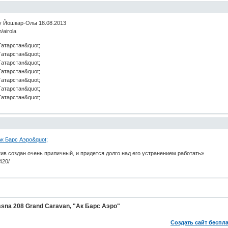
у Йошкар-Олы 18.08.2013
/airola
тив создан очень приличный, и придется долго над его устранением работать»
420/
sna 208 Grand Caravan, "Ак Барс Аэро"
Создать сайт беспл