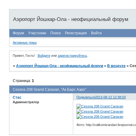
Аэропорт Йошкар-Ола - неофициальный форум
Форум
Участники
Поиск
Регистрация
Войти
Активные темы
Привет, Гость!
Войдите
или
зарегистрируйтесь
.
»
Аэропорт Йошкар-Ола - неофициальный форум
»
В воздухе
»
Ces
Страница:
1
Cessna 208 Grand Caravan, "Ак Барс Аэро"
Стас
Поделиться
2013-08-12 12:38:03
Администратор
Фото: http://valikomizandari.livejournal.