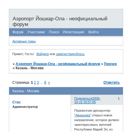
Аэропорт Йошкар-Ола - неофициальный
форум
Форум
Участники
Поиск
Регистрация
Войти
Активные темы
Привет, Гость!
Войдите
или
зарегистрируйтесь
.
»
Аэропорт Йошкар-Ола - неофициальный форум
»
Прочее
»
Казань - Москва
Страница:
1
2
3
…
8
»
Ответить
Казань - Москва
Поделиться
2009-
1
Стас
10-15 15:57:05
Администратор
Перевозчик-дискаунтер
"Авианова"
открыл новое
направление, которое должно
заинтересовать жителей
Республики Марий Эл, из