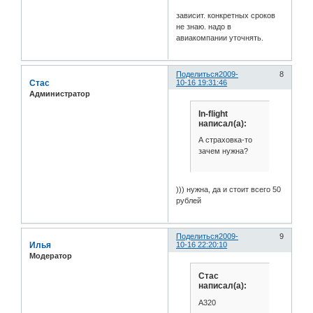
зависит. конкретных сроков
не знаю. надо в
авиакомпании уточнять.
Поделиться
2009-
8
Стас
10-16 19:31:46
Администратор
In-flight
написал(а):
А страховка-то
зачем нужна?
))) нужна, да и стоит всего 50
рублей
Поделиться
2009-
9
Илья
10-16 22:20:10
Модератор
Стас
написал(а):
A320