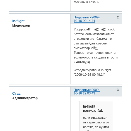
Москвы в Казань.
Поделиться
2009-
2
In-flight
10-16 00:14:44
Модератор
Урррррра!!!!!)))))))))))) :cool:
Кстати: если отказаться от
страховки и от багажа, то
сумма выйдет совсем
смехотворной)))
Теперь-то уж точно появится
возможность сходить в гости
к Антону)))
Отредактировано In-flight
(2009-10-16 00:49:14)
Поделиться
2009-
3
Стас
10-16 12:03:43
Администратор
In-flight
написал(а):
если отказаться
от страховки и от
багажа, то сумма