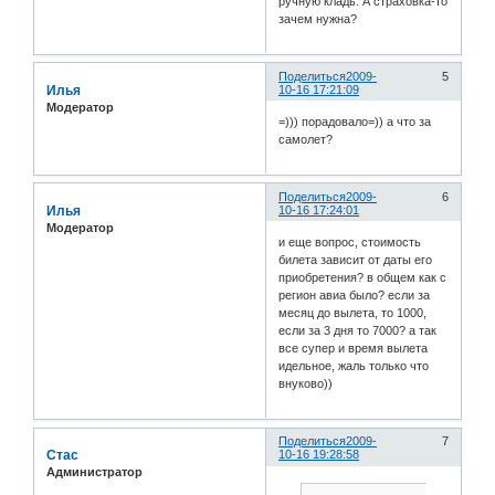
ручную кладь. А страховка-то
зачем нужна?
Поделиться
2009-
5
Илья
10-16 17:21:09
Модератор
=))) порадовало=)) а что за
самолет?
Поделиться
2009-
6
Илья
10-16 17:24:01
Модератор
и еще вопрос, стоимость
билета зависит от даты его
приобретения? в общем как с
регион авиа было? если за
месяц до вылета, то 1000,
если за 3 дня то 7000? а так
все супер и время вылета
идельное, жаль только что
внуково))
Поделиться
2009-
7
Стас
10-16 19:28:58
Администратор