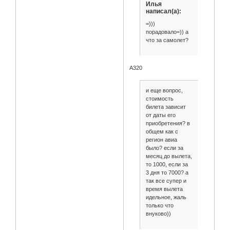
Илья
написал(а):
=)))
порадовало=)) а
что за самолет?
A320
и еще вопрос,
стоимость
билета зависит
от даты его
приобретения? в
общем как с
регион авиа
было? если за
месяц до вылета,
то 1000, если за
3 дня то 7000? а
так все супер и
время вылета
идельное, жаль
только что
внуково))