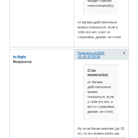
выйдет совсем
смехотворной)))
от багажа действительно
можно отказаться, если у
тебя его нет, а вот от
страховки, думаю, не стоит.
Поделиться
2009-
4
In-flight
10-16 16:20:39
Модератор
Стас
написал(а):
от багажа
действительно
можно
отказаться, если
у тебя его нет, а
вот от страховки,
думаю, не стоит.
Ну если багаж невелик (до 10
кг), то его можно взять как