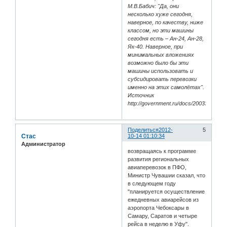
М.В.Бабич: "Да, они
несколько хуже сегодня,
наверное, по качеству, ниже
классом, но эти машины
сегодня есть – Ан-24, Ан-28,
Як-40. Наверное, при
минимальных вложениях
возможно было бы эти
машины использовать и
субсидировать перевозки
именно на этих самолётах".
Источник
http://government.ru/docs/20033/
Поделиться
2012-
5
Стас
10-14 01:10:34
Администратор
возвращаясь к программе
развития региональных
авиаперевозок в ПФО,
Министр Чувашии сказал, что
в следующем году
"планируется осуществление
ежедневных авиарейсов из
аэропорта Чебоксары в
Самару, Саратов и четыре
рейса в неделю в Уфу".