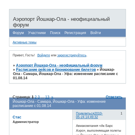
Аэропорт Йошкар-Ола - неофициальный
форум
Форум
Участники
Поиск
Регистрация
Войти
Активные темы
Привет, Гость!
Войдите
или
зарегистрируйтесь
.
»
Аэропорт Йошкар-Ола - неофициальный форум
»
Расписание рейсов и бронирование билетов
»
Йошкар-
Ола - Самара, Йошкар-Ола - Уфа: изменение расписание с
01.08.14
Страница:
1
2
3
…
13
»
Ответить
Йошкар-Ола - Самара, Йошкар-Ола - Уфа: изменение
расписание с 01.08.14
Поделиться
2010-
1
Стас
05-24 14:49:32
Администратор
Авиакомпания «Ак Барс
Аэро», выполняющая полеты