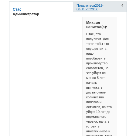
Поделиться
2012-
4
Стас
08-11 23:29:38
Администратор
Михаил
написал(а):
Стас, это
популизм. Для
того чтобы это
осуществить,
надо
возобновить
производство
самолетов, на
это уйдет не
менее 5 лет,
начать
выпускать
достаточное
количество
пилотов и
летчиков, на это
уйдет 10 лет до
нормального
уровня, начать
готовить
авиатехников и