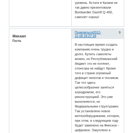
уровень. Кстати в Казани не
так давно презентовали
Bombardier Dash8 Q-400,
самолет хорош!
Поделиться
2012-
9
Михаил
11-06 16:27:18
Гость
В настоящее время создать
компанию очень трудно и
долго. Купить самолеты
можно, но Республиканский
бюджет это не потянет,
спонсора не найдут. Кроме
того в стране огромный
дефицит пилотов и техников.
Так что здесь
целесообразнее заняться
аэродромом, его
реконструкцией. Это уже
выполняется, но
Федеральными структурами.
Так установлено новое
метеооборудование, которое,
при этом, в следующем году
будет заменено на Финское -
цифровое. Закуплено и