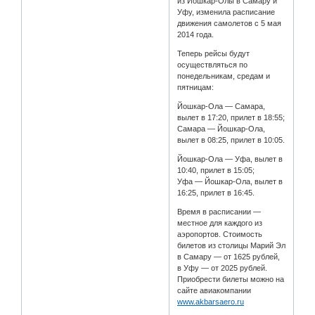
из Йошкар-Олы в Самару и
Уфу, изменила расписание
движения самолетов с 5 мая
2014 года.
Теперь рейсы будут
осуществляться по
понедельникам, средам и
пятницам:
Йошкар-Ола — Самара,
вылет в 17:20, прилет в 18:55;
Самара — Йошкар-Ола,
вылет в 08:25, прилет в 10:05.
Йошкар-Ола — Уфа, вылет в
10:40, прилет в 15:05;
Уфа — Йошкар-Ола, вылет в
16:25, прилет в 16:45.
Время в расписании —
местное для каждого из
аэропортов. Стоимость
билетов из столицы Марий Эл
в Самару — от 1625 рублей,
в Уфу — от 2025 рублей.
Приобрести билеты можно на
сайте авиакомпании
www.akbarsaero.ru