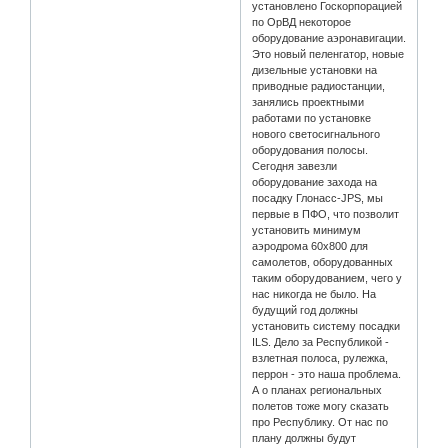
установлено Госкорпорацией
по ОрВД некоторое
оборудование аэронавигации.
Это новый пеленгатор, новые
дизельные установки на
приводные радиостанции,
занялись проектными
работами по установке
нового светосигнального
оборудования полосы.
Сегодня завезли
оборудование захода на
посадку Глонасс-JPS, мы
первые в ПФО, что позволит
установить минимум
аэродрома 60х800 для
самолетов, оборудованных
таким оборудованием, чего у
нас никогда не было. На
будущий год должны
установить систему посадки
ILS. Дело за Республикой -
взлетная полоса, рулежка,
перрон - это наша проблема.
А о планах региональных
полетов тоже могу сказать
про Республику. От нас по
плану должны будут