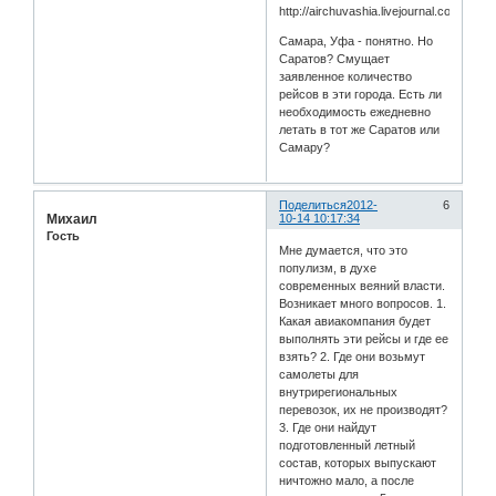
http://airchuvashia.livejournal.com/1945.
Самара, Уфа - понятно. Но
Саратов? Смущает
заявленное количество
рейсов в эти города. Есть ли
необходимость ежедневно
летать в тот же Саратов или
Самару?
Поделиться
2012-
6
Михаил
10-14 10:17:34
Гость
Мне думается, что это
популизм, в духе
современных веяний власти.
Возникает много вопросов. 1.
Какая авиакомпания будет
выполнять эти рейсы и где ее
взять? 2. Где они возьмут
самолеты для
внутрирегиональных
перевозок, их не производят?
3. Где они найдут
подготовленный летный
состав, которых выпускают
ничтожно мало, а после