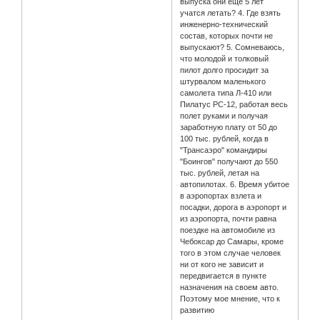
выпуска они еще 5 лет
учатся летать? 4. Где взять
инженерно-технический
состав, которых почти не
выпускают? 5. Сомневаюсь,
что молодой и толковый
пилот долго просидит за
штурвалом маленького
самолета типа Л-410 или
Пилатус PC-12, работая весь
полет руками и получая
заработную плату от 50 до
100 тыс. рублей, когда в
"Трансаэро" командиры
"Боингов" получают до 550
тыс. рублей, летая на
автопилотах. 6. Время убитое
в аэропортах взлета и
посадки, дорога в аэропорт и
из аэропорта, почти равна
поездке на автомобиле из
Чебоксар до Самары, кроме
того в этом случае человек
ни от кого не зависит и
передвигается в пункте
назначения на своем авто.
Поэтому мое мнение, что к
развитию