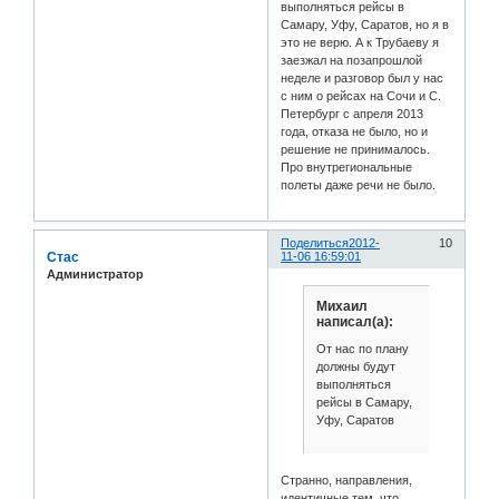
выполняться рейсы в
Самару, Уфу, Саратов, но я в
это не верю. А к Трубаеву я
заезжал на позапрошлой
неделе и разговор был у нас
с ним о рейсах на Сочи и С.
Петербург с апреля 2013
года, отказа не было, но и
решение не принималось.
Про внутрегиональные
полеты даже речи не было.
Поделиться
2012-
10
Стас
11-06 16:59:01
Администратор
Михаил
написал(а):
От нас по плану
должны будут
выполняться
рейсы в Самару,
Уфу, Саратов
Странно, направления,
идентичные тем, что