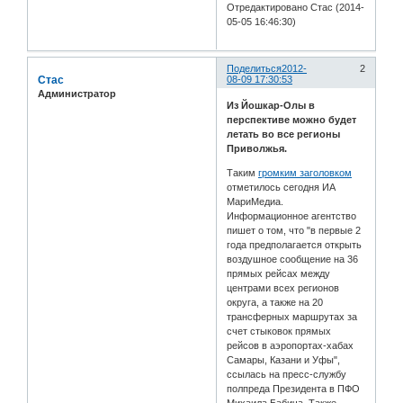
Отредактировано Стас (2014-
05-05 16:46:30)
Поделиться
2012-
2
Стас
08-09 17:30:53
Администратор
Из Йошкар-Олы в
перспективе можно будет
летать во все регионы
Приволжья.
Таким
громким заголовком
отметилось сегодня ИА
МариМедиа.
Информационное агентство
пишет о том, что "в первые 2
года предполагается открыть
воздушное сообщение на 36
прямых рейсах между
центрами всех регионов
округа, а также на 20
трансферных маршрутах за
счет стыковок прямых
рейсов в аэропортах-хабах
Самары, Казани и Уфы",
ссылась на пресс-службу
полпреда Президента в ПФО