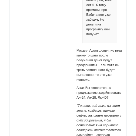
инженеров, тоже
лет 5. К тому
времени, про
Бабича все уже
забудут. Но
деньги на
программу они
получат.
Михаил Адольфович, но ведь
какие-то шаги после
получения денег будут
предприняты. Если хотя бы
треть заявленного будет
выполнено, то это уже
неплохо.
А как Вы относитесь к
предложению задействовать
Ан-24, Ан-28, Як-40?
"То есть всё-таки на этом
этапе, когда мы только
сейчас начинаем программу
субсидирования, я бы
остановился на варианте
поддержки отечественного
самолёта, - говорит