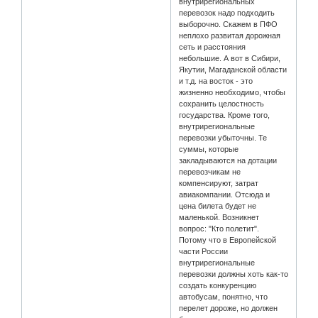
внутрирегиональных
перевозок надо подходить
выборочно. Скажем в ПФО
неплохо развитая дорожная
сеть и расстояния
небольшие. А вот в Сибири,
Якутии, Магаданской области
и т.д. на восток - это
жизненно необходимо, чтобы
сохранить целостность
государства. Кроме того,
внутрирегиональные
перевозки убыточны. Те
суммы, которые
закладываются на дотации
перевозчикам не
компенсируют, затрат
авиакомпании. Отсюда и
цена билета будет не
маленькой. Возникнет
вопрос: "Кто полетит".
Потому что в Европейской
части России
внутрирегиональные
перевозки должны хоть как-то
создать конкуренцию
автобусам, понятно, что
перелет дороже, но должен