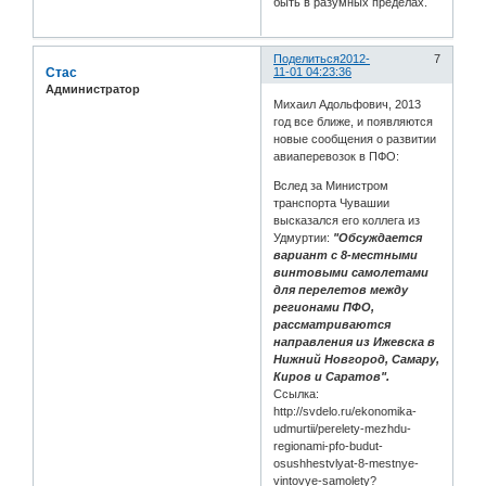
быть в разумных пределах.
Поделиться
2012-
7
Стас
11-01 04:23:36
Администратор
Михаил Адольфович, 2013
год все ближе, и появляются
новые сообщения о развитии
авиаперевозок в ПФО:
Вслед за Министром
транспорта Чувашии
высказался его коллега из
Удмуртии:
"Обсуждается
вариант с 8-местными
винтовыми самолетами
для перелетов между
регионами ПФО,
рассматриваются
направления из Ижевска в
Нижний Новгород, Самару,
Киров и Саратов".
Ссылка:
http://svdelo.ru/ekonomika-
udmurtii/perelety-mezhdu-
regionami-pfo-budut-
osushhestvlyat-8-mestnye-
vintovye-samolety?