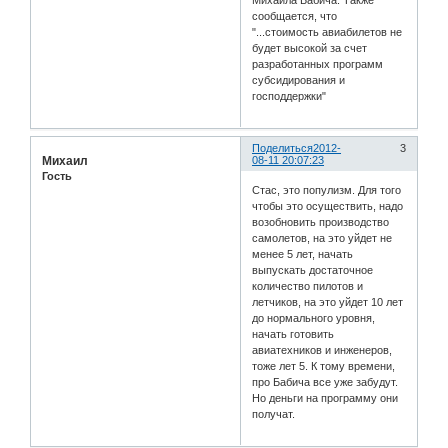
Михаила Бабича. Также
сообщается, что
"...стоимость авиабилетов не
будет высокой за счет
разработанных программ
субсидирования и
господдержки"
Поделиться
2012-
3
Михаил
08-11 20:07:23
Гость
Стас, это популизм. Для того
чтобы это осуществить, надо
возобновить производство
самолетов, на это уйдет не
менее 5 лет, начать
выпускать достаточное
количество пилотов и
летчиков, на это уйдет 10 лет
до нормального уровня,
начать готовить
авиатехников и инженеров,
тоже лет 5. К тому времени,
про Бабича все уже забудут.
Но деньги на программу они
получат.