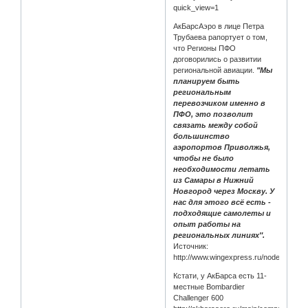
quick_view=1
АкБарсАэро в лице Петра
Трубаева рапортует о том,
что Регионы ПФО
договорились о развитии
региональной авиации.
"Мы
планируем быть
региональным
перевозчиком именно в
ПФО, это позволит
связать между собой
большинство
аэропортов Приволжья,
чтобы не было
необходимости летать
из Самары в Нижний
Новгород через Москву. У
нас для этого всё есть -
подходящие самолеты и
опыт работы на
региональных линиях″.
Источник:
http://www.wingexpress.ru/node/6173
Кстати, у АкБарса есть 11-
местные Bombardier
Challenger 600