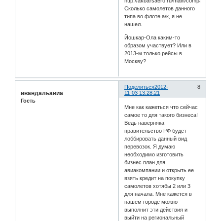
http://akbarsaero.ru/main/company/flot/
Сколько самолетов данного
типа во флоте а/к, я не
нашел.
Йошкар-Ола каким-то
образом участвует? Или в
2013-м только рейсы в
Москву?
Поделиться
2012-
8
ивандальавиа
11-03 13:28:21
Гость
Мне как кажеться что сейчас
самое то для такого бизнеса!
Ведь наверняка
правительство РФ будет
лоббировать данный вид
перевозок. Я думаю
необходимо изготовить
бизнес план для
авиакомпании и открыть ее
взять кредит на покупку
самолетов хотябы 2 или 3
для начала. Мне кажется в
нашем городе можно
выполнит эти действия и
выйти на региональный