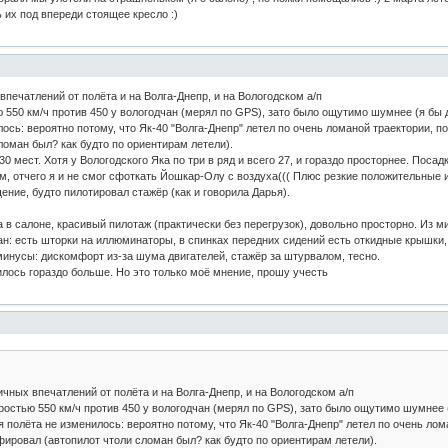
 их под впереди стоящее кресло :)
впечатлений от полёта и на Волга-Днепр, и на Вологодском а/п
ю 550 км/ч против 450 у вологодчан (мерял по GPS), зато было ощутимо шумнее (я бы
ось: вероятно потому, что Як-40 "Волга-Днепр" летел по очень ломаной траектории, п
оман был? как будто по ориентирам летели).
30 мест. Хотя у Вологодского Яка по три в ряд и всего 27, и гораздо просторнее. Пос
ом, отчего я и не смог сфоткать Йошкар-Олу с воздуха((( Плюс резкие положительные и
ение, будто пилотировал стажёр (как и говорила Дарья).
а в салоне, красивый пилотаж (практически без перегрузок), довольно просторно. Из м
ан: есть шторки на иллюминаторы, в спинках передних сидений есть откидные крышки
инусы: дискомфорт из-за шума двигателей, стажёр за штурвалом, тесно.
илось гораздо больше. Но это только моё мнение, прошу учесть
чных впечатлений от полёта и на Волга-Днепр, и на Вологодском а/п
оростью 550 км/ч против 450 у вологодчан (мерял по GPS), зато было ощутимо шумнее
я полёта не изменилось: вероятно потому, что Як-40 "Волга-Днепр" летел по очень ло
фировал (автопилот чтоли сломан был? как будто по ориентирам летели).