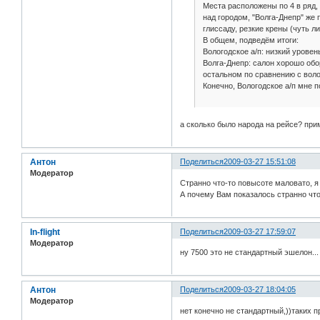
Места расположены по 4 в ряд, 
над городом, "Волга-Днепр" же
глиссаду, резкие крены (чуть л
В общем, подведём итоги:
Вологодское а/п: низкий уровен
Волга-Днепр: салон хорошо обо
остальном по сравнению с воло
Конечно, Вологодское а/п мне 
а сколько было народа на рейсе? при
Антон
Поделиться
2009-03-27 15:51:08
Модератор
Странно что-то повысоте маловато, 
А почему Вам показалось странно что
In-flight
Поделиться
2009-03-27 17:59:07
Модератор
ну 7500 это не стандартный эшелон...
Антон
Поделиться
2009-03-27 18:04:05
Модератор
нет конечно не стандартный,))таких 