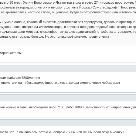
всего 30 мест. Хотя у Вологодского Яка по три в ряд и всего 27, и гораздо просторне
 пролетели за городом, отчего я и не смог сфоткать Йошкар-Олу с воздуха((( Плюс ре
и не критические), честное слово, ощущение, будто пилотировал стажёр (как и говорила
ь шума в салоне, красивый пилотаж (практически без перегрузок), довольно просторно
рудован: есть шторки на иллюминаторы, в спинках передних сидений есть откидные к
годчанами одни минусы: дискомфорт из-за шума двигателей, стажёр за штурвалом, те
понравилось гораздо больше. Но это только моё мнение, прошу учесть
мерно хотя бы
я сам набираю 7500метров
 пролетали на чебоксарами, (просто схема захода именно через чебоксары)
 насколько я знаю, необходимо либо 7100, либо 7600 в зависимости от направления дви
просто нет, я обычно сам летаю и набираю 7500м или 8100м если лечу в йошку!!