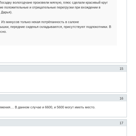
е. Посадку вологодчане произвели мягкую, плюс сделали красивый круг
зкие положительные и отрицательные перегрузки при вхождении в
 Дарья).
. Из минусов только некая потрёпанность в салоне
рышки, передние сиденья складываются, присутствуют подлокотники. В
сно.
15
16
жения.... В данном случае и 6600, и 5600 могут иметь место.
17