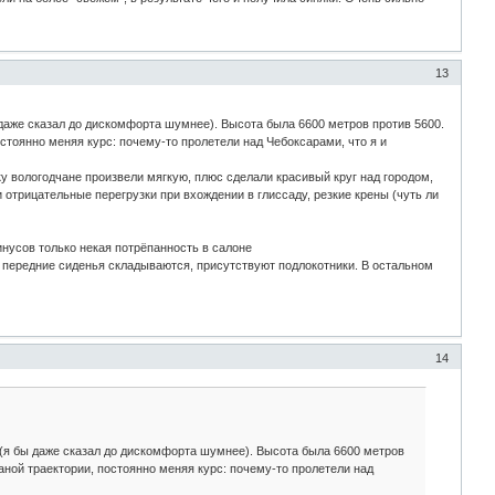
13
 даже сказал до дискомфорта шумнее). Высота была 6600 метров против 5600.
остоянно меняя курс: почему-то пролетели над Чебоксарами, что я и
адку вологодчане произвели мягкую, плюс сделали красивый круг над городом,
 отрицательные перегрузки при вхождении в глиссаду, резкие крены (чуть ли
инусов только некая потрёпанность в салоне
, передние сиденья складываются, присутствуют подлокотники. В остальном
14
 (я бы даже сказал до дискомфорта шумнее). Высота была 6600 метров
маной траектории, постоянно меняя курс: почему-то пролетели над