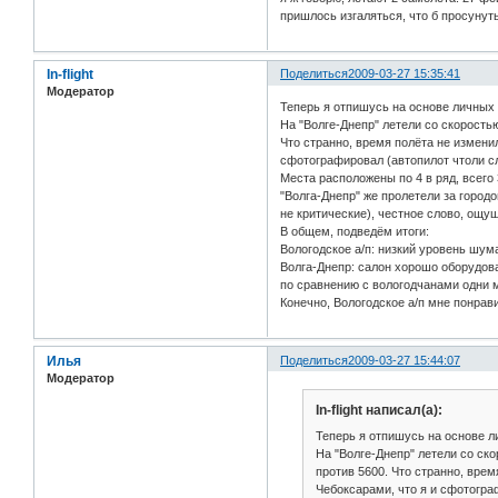
пришлось изгаляться, что б просунуть
In-flight
Поделиться
2009-03-27 15:35:41
Модератор
Теперь я отпишусь на основе личных 
На "Волге-Днепр" летели со скорость
Что странно, время полёта не изменил
сфотографировал (автопилот чтоли сл
Места расположены по 4 в ряд, всего 
"Волга-Днепр" же пролетели за город
не критические), честное слово, ощущ
В общем, подведём итоги:
Вологодское а/п: низкий уровень шум
Волга-Днепр: салон хорошо оборудов
по сравнению с вологодчанами одни м
Конечно, Вологодское а/п мне понрав
Илья
Поделиться
2009-03-27 15:44:07
Модератор
In-flight написал(а):
Теперь я отпишусь на основе ли
На "Волге-Днепр" летели со ск
против 5600. Что странно, врем
Чебоксарами, что я и сфотогра