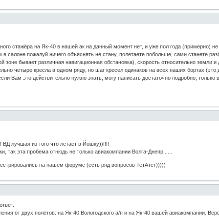
ого стажёра на Як-40 в нашей ак на данный момент нет, и уже пол года (примерно) не
м в салоне пожалуй ничего объяснять не стану, полетаете побольше, сами станете раз
й зоне бывает различная навигационная обстановка), скорость относительно земли и 
ельно четыре кресла в одном ряду, но шаг кресел одинаков на всех наших бортах (это 
,, если Вам это действительно нужно знать, могу написать достаточно подробно, только 
 ВД лучшая из того что летает в Йошку))!!!!
и, так эта пробема отнюдь не только авиакомпании Волга-Днепр......
естрировались на нашем форуме (есть ряд вопросов ТетАтет)))))
ответ.
ения от двух полётов: на Як-40 Вологодского а/п и на Як-40 вашей авиакомпании. Вер