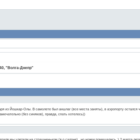
40, "Волга-Днепр"
аря из Йошкар-Олы. В самолете был аншлаг (все места заняты), в аэропорту остался ч
замечательно (без синяков), правда, спать хотелось))
враля мы улетели на страшненьком (я о салоне) , но ножки помещались :) 2 марта лете