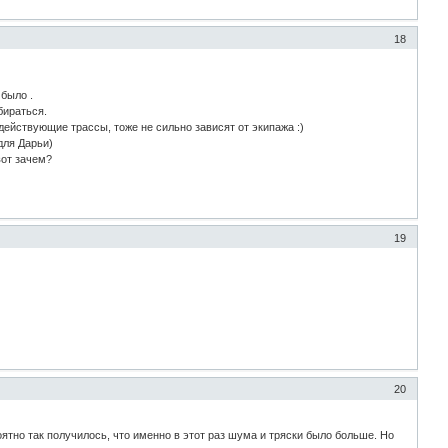
18
 было .
бираться.
действующие трассы, тоже не сильно зависят от экипажа :)
для Дарьи)
вот зачем?
19
20
оятно так получилось, что именно в этот раз шума и тряски было больше. Но