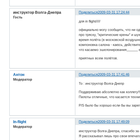
инструктор Волга-Днепра
Поделиться
2009-03-31 17:24:44
Гость
для in flight/////
официально могу сообщить, что ни одн
про тряску, "критические крены" и шу
время полёта (в московской воздушно
компоновка салона - каюсь, действит
что касаемо эшелонирования,,,,,,,,,,
приятных всем полётов.
Антон
Поделиться
2009-03-31 17:41:46
Модератор
To : инструктор Волга-Днепр
Поддерживаю абсолютно как коллегу!!!
Пилоты отличные, что касается техник
P/S было бы хорошо если бы вы зарег
In-flight
Поделиться
2009-03-31 17:49:09
Модератор
инструктор Волга-Днепра, спасибо за 
Я рассказывал лишь про свои впечатл