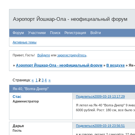
Аэропорт Йошкар-Ола - неофициальный форум
Форум
Участники
Поиск
Регистрация
Войти
Активные темы
Привет, Гость!
Войдите
или
зарегистрируйтесь
.
»
Аэропорт Йошкар-Ола - неофициальный форум
»
В воздухе
»
Як-
Страница:
«
1
2
3
4
»
Як-40, "Волга-Днепр"
Стас
Поделиться
2009-03-19 13:17:29
Администратор
Я летел на Як-40 "Волга-Днепр" 9 янв
6000 рублей. Рост: 180 см, все было 
Дарья
Поделиться
2009-03-19 23:56:51
Гость
я ж говорю, летают 2 самолёта. 27 фе