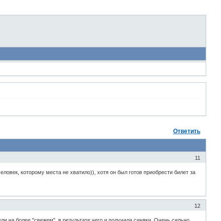
Ответить
11
еловек, которому места не хватило)), хотя он был готов приобрести билет за
12
ли на более "свежем", в результате чего и получила синяки. Очень сильно