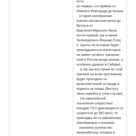
есть:
во-первых это прямее от
Нижнего-Новгорода до Казани
(старая разобранная
военно-лесовозная ветка до
Ветлуги от
Краснооктябрьского была
почти прямой, как и линия
Зеленодольск-Йошкар-Ола);
2. грунты по которым будет
прокладываться магистраль
не имеют особого значения
(они в России везде мягкие, а
особенно дальше в Сибири),
а так как вся линия по этой
причине на всём протяжении
будет проходить по
железобетонной эстакаде и
поднята на опоры (Ветлугу
легко перейти в этом случаи),
(по европейской
технологии скоростных
поездов TGV двигающихся со
скоростью до 380 км/ч), то
прокладка её по равнинному
левобережью сэкономит
огромное количество
железобетона, которое в