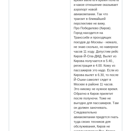
время вылета и время полета
и какое отношение оказывает
аэропорт новой
авиакомпании. Так что
транзит в ближайшей
перспективе не вижу.
Про Победилово (Киров).
Город находится на
Транссибе и проходящих
поездов до Москвы - немало,
не знаю сколько, но наверное
часов 11 ходу. Допустим рейс
Киров-Й-Ола-ДМД. Вылет из
Кирова получается в 5.40.,
регистрация в 4.00. Кому из
пассажиров это надо. Если из
Кирова вылет в 6.30, то после
Й-Ошки самолет сядет в
Москве в районе 11 часов.
Это никому не нужное время.
Обратно в Киров прилетит
после полуночи. Тоже не
выгодно для пассажиров. Там
он должен заночевать.
Следовательно
авиакомпании придется гнать
туда своих техников для
обслуживания, Киров не