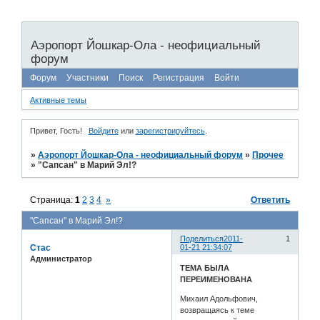
Аэропорт Йошкар-Ола - неофициальный
форум
Форум
Участники
Поиск
Регистрация
Войти
Активные темы
Привет, Гость!
Войдите
или
зарегистрируйтесь
.
»
Аэропорт Йошкар-Ола - неофициальный форум
»
Прочее
»
"Сапсан" в Марий Эл!?
Страница:
1
2
3
4
»
Ответить
"Сапсан" в Марий Эл!?
Поделиться
2011-
1
Стас
01-21 21:34:07
Администратор
ТЕМА БЫЛА
ПЕРЕИМЕНОВАНА
Михаил Адольфович,
возвращаясь к теме