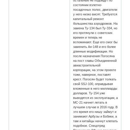
остальные не подойдут по
состоянии взлетно-
посадочных полос, двигатели
у него низко висят. Требуется
капитальный ремонт
большинства аэродромов. На
замена Ту-134 был Ту-334, но
его протянули с советских
времен и теперь не
вспоминают. Еще его смог бы
заменить Ан-148 и его более
длинные модификации. Но
после назначения Погосяна
на пост главы Объединенной
авиастроительной
корпорации, на этом проекте
тоже, наверное, поставят
крест. Погосян будет толкать
свой SSJ-100, оправдывая
вложенные в него миллиарды
долларов. Ту-154 уже
выводятся из эксплуатации, а
МС-21 начнет летать в
лучшем случае в 2016 году. В
это время его нишу займут и
занимают Арбузы и Бобики, а
там и китайцы начнут клепать
подобное. Спецотряд