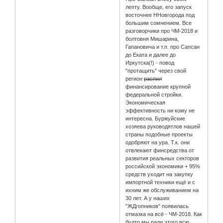
лепту. Вообще, его запуск
восточнее ННовгорода под
большим сомнением. Все
разговорчики про ЧМ-2018 и
болтовня Мишарина,
Гапановича и т.п. про Сапсан
до Еката и далее до
Иркутска(!) - повод
"протащить" через свой
регион
распил
финансирование крупной
федеральной стройки.
Экономическая
эффективность ни кому не
интересна. Буржуйские
хозяева руководятлов нашей
страны подобные проекты
одобряют на ура. Т.к. они
отвлекают финсредства от
развития реальных секторов
российской экономики + 95%
средств уходит на закупку
импортной техники ещё и с
ихним же обслуживанием на
30 лет. А у наших
"ЖДгопников" появилась
отмазка на всё - ЧМ-2018. Как
будто мы ради этого всю