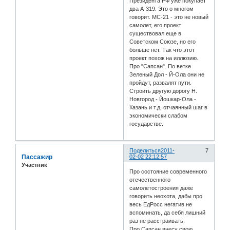
Президента РФ уже покупает
два А-319. Это о многом
говорит. МС-21 - это не новый
самолет, его проект
существовал еще в
Советском Союзе, но его
больше нет. Так что этот
проект похож на иллюзию.
Про "Сапсан". По ветке
Зеленый Дол - Й-Ола они не
пройдут, развалят пути.
Строить другую дорогу Н.
Новгород - Йошкар-Ола -
Казань и т.д, отчаянный шаг в
экономически слабом
государстве.
Поделиться
2011-
7
Пассажиp
02-02 22:12:57
Участник
Про состояние современного
отечественного
самолетостроения даже
говорить неохота, дабы про
весь ЕдРосс негатив не
вспоминать, да себя лишний
раз не расстраивать.
Про Сапсан внесу свою