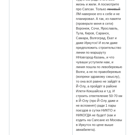
жизнь и жили. А посмотрите
про Сапсан. Только
ленивый
ЛМ наверное его к себе и не
планировал. А так, из памяти
(проверьте меня в сети)
Воронеж, Сочи, Ярославль,
Тула, Киров, Саранск,
Самара, Волгоград, Екат и
даже Иркутск! И если даже
предположить строительство
линии по маршруту
ННовгород-Казань, и что
чуваши уступили нам, и
линия пошла по левобережью
Волги, а не по правобережью
(вопреки здравому смыслу),
то она всё равно не зайдёт в
Й-Олу, а пройдёт в районе
Илети-Кокшайска и т.д. И
строить ответвление 50-70 км
в Й-Олу (про Й-Олу даже и
не вспомнят) ради 1 пары
поездов в сутки НИКТО и
НИКОГДА не будет! (как и
ездить на Сапсане из Москвы
в Иркутск по цене выше
авиабилета).