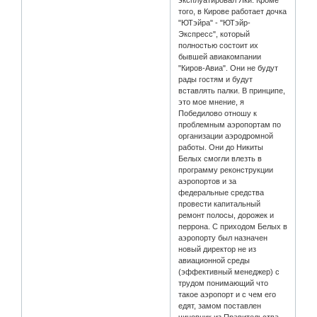
эксплуатировал Яки. Кроме
того, в Кирове работает дочка
"ЮТэйра" - "ЮТэйр-
Экспресс", который
полностью состоит их
бывшей авиакомпании
"Киров-Авиа". Они не будут
рады гостям и будут
вставлять палки. В принципе,
это мое мнение, я
Победилово отношу к
проблемным аэропортам по
организации аэродромной
работы. Они до Никиты
Белых смогли влезть в
программу реконструкции
аэропортов и за
федеральные средства
провести капитальный
ремонт полосы, дорожек и
перрона. С приходом Белых в
аэропорту был назначен
новый директор не из
авиационной среды
(эффективный менеджер) с
трудом понимающий что
такое аэропорт и с чем его
едят, замом поставлен