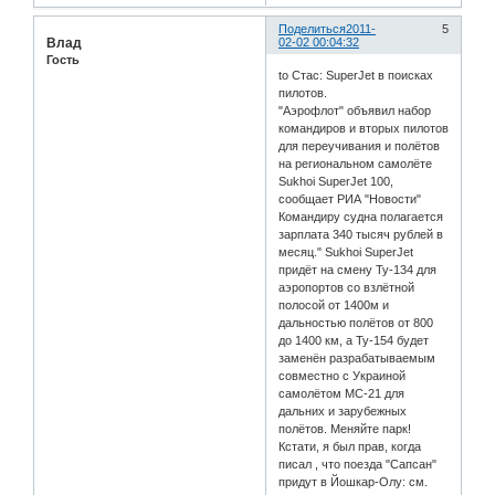
Поделиться
2011-
5
Влад
02-02 00:04:32
Гость
to Стас: SuperJet в поисках
пилотов.
"Аэрофлот" объявил набор
командиров и вторых пилотов
для переучивания и полётов
на региональном самолёте
Sukhoi SuperJet 100,
сообщает РИА "Новости"
Командиру судна полагается
зарплата 340 тысяч рублей в
месяц." Sukhoi SuperJet
придёт на смену Ту-134 для
аэропортов со взлётной
полосой от 1400м и
дальностью полётов от 800
до 1400 км, а Ту-154 будет
заменён разрабатываемым
совместно с Украиной
самолётом МС-21 для
дальних и зарубежных
полётов. Меняйте парк!
Кстати, я был прав, когда
писал , что поезда "Сапсан"
придут в Йошкар-Олу: см.