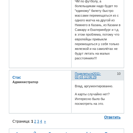
ЧМ по футболу, а
болельщикам надо будет по
"единому" билету быстро
массами перемещаться из с
одного матча на другой из
Нижнего в Казань, из Казани в
Самару и Екатеринбург и т.д.
в этом проблема, потому что
европейцы привыкли
перемещаться у себя только
железкой и на самолётах не
будут летать на малых
расстояниях!!!
Поделиться
2011-
10
Стас
02-03 12:06:29
Администратор
Влад, аргументированно.
А карты случайно нет?
Интересно было бы
посмотреть на это.
Ответить
Страница:
1
2
3
4
»