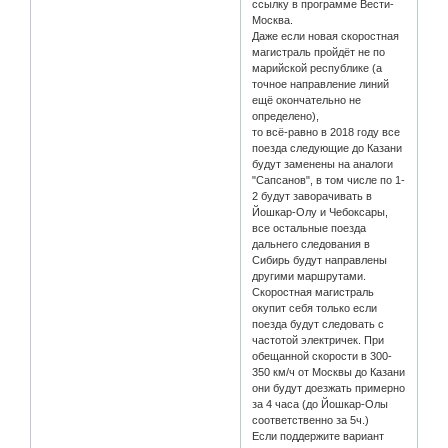
ссылку в программе Вести-
Москва.
Даже если новая скоростная
магистраль пройдёт не по
марийской республике (а
точное направление линий
ещё окончательно не
определено),
то всё-равно в 2018 году все
поезда следующие до Казани
будут заменены на аналоги
"Сапсанов", в том числе по 1-
2 будут заворачивать в
Йошкар-Олу и Чебоксары,
все остальные поезда
дальнего следования в
Сибирь будут направлены
другими маршрутами.
Скоростная магистраль
окупит себя только если
поезда будут следовать с
частотой электричек. При
обещанной скорости в 300-
350 км/ч от Москвы до Казани
они будут доезжать примерно
за 4 часа (до Йошкар-Олы
соответственно за 5ч.)
Если поддержите вариант