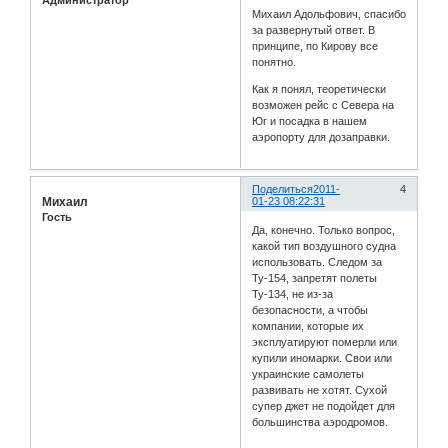
Администратор
Михаил Адольфович, спасибо
за развернутый ответ. В
принципе, по Кирову все
понятно.
Как я понял, теоретически
возможен рейс с Севера на
Юг и посадка в нашем
аэропорту для дозаправки.
Поделиться
2011-
4
Михаил
01-23 08:22:31
Гость
Да, конечно. Только вопрос,
какой тип воздушного судна
использовать. Следом за
Ту-154, запретят полеты
Ту-134, не из-за
безопасности, а чтобы
компании, которые их
эксплуатируют померли или
купили иномарки. Свои или
украинские самолеты
развивать не хотят. Сухой
супер джет не подойдет для
большинства аэродромов.