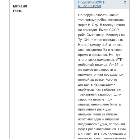
Поделиться
2011-
2
Михаил
01-22 18:19:59
Гость
Не берусь сказать, какие
транзитные рейсы возможны
через Й-Олу. В голову ничего
не приходит. Был в СССР
рейс Сыктывкар-Минводы на
Ту-134, считаю нормальным.
На его замену найти нечего,
хотя возможно бы в летнее
время и прижился. Нет для
этого таких самолетов, ATR-
небесный тихоход, Ан-24 то
же самое по скорости и
промежуточная посадка при
полной загрузке. Кого-то
досадить на подсадку -
проблема. Как выбирается
транзитный аэропорт. Если
спрос на перелет при
определенной цене билета
превышает расходы
авиакомпании за уплаты
взлет-посадки и заправки
воздушного судна, то транзит
будет рассматриваться. Если
меньше - нет. Немаловажно и