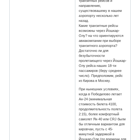
транзитных рейсов и
направлению,
существовашему в нашем
аэропорту несколько лет
назад.
Какие транзитные рейсы
возможны через Йошкар-
Олу? на что ориентируются
авиакомпании при выборе
транзитного аэропорта?
Достаточно ли для
безубыточности
пролетающего через Йошкар-
Олу рейса наших 18-ти
пассажиров (беру среднее
число). Предположим, рейс
из Кирова в Москву.
При нынешних условиях,
когда в Победилово летает
Ан-24 (минимальная
стоимость билета 4100,
продолжительность полета
2:15), более комфортный
самолет Як-40 или CRJ были
бы отличным вариантом для
кировчан, пусть с 45-
минутной задержкой в
Йошкар-Оле (по времени для