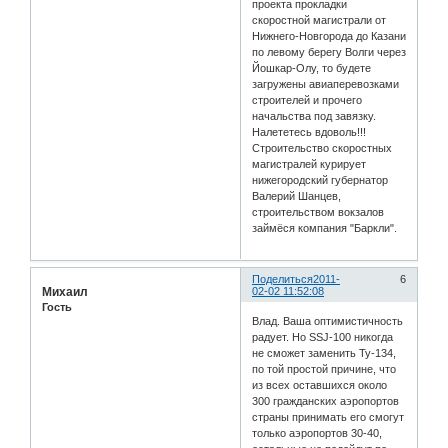
проекта прокладки
скоростной магистрали от
Нижнего-Новгорода до Казани
по левому берегу Волги через
Йошкар-Олу, то будете
загружены авиаперевозками
строителей и прочего
начальства под завязку.
Налететесь вдоволь!!!
Строительство скоростных
магистралей курирует
нижегородский губернатор
Валерий Шанцев,
строительством вокзалов
займёся компания "Баркли".
Поделиться
2011-
6
Михаил
02-02 11:52:08
Гость
Влад. Ваша оптимистичность
радует. Но SSJ-100 никогда
не сможет заменить Ту-134,
по той простой причине, что
из всех оставшихся около
300 гражданских аэропортов
страны принимать его смогут
только аэропортов 30-40,