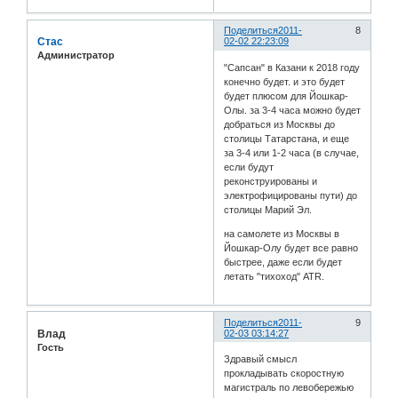
Поделиться
2011-
8
Стас
02-02 22:23:09
Администратор
"Сапсан" в Казани к 2018 году
конечно будет. и это будет
будет плюсом для Йошкар-
Олы. за 3-4 часа можно будет
добраться из Москвы до
столицы Татарстана, и еще
за 3-4 или 1-2 часа (в случае,
если будут
реконструированы и
электрофицированы пути) до
столицы Марий Эл.
на самолете из Москвы в
Йошкар-Олу будет все равно
быстрее, даже если будет
летать "тихоход" ATR.
Поделиться
2011-
9
Влад
02-03 03:14:27
Гость
Здравый смысл
прокладывать скоростную
магистраль по левобережью