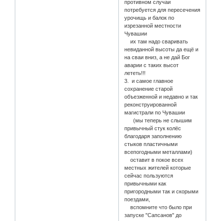
противном случаи
потребуется для пересечения
урочищь и балок по
изрезанной местности
Чувашии
их там надо сваривать
невиданной высоты да ещё и
на сваи вниз, а не дай Бог
аварии с таких высот
лететь!!!
3. и самое главное
сохранение старой
объезженной и недавно и так
реконструированной
магистрали по Чувашии
(мы теперь не слышим
привычный стук колёс
благодаря заполнению
стыков пластичными
всепогодными металлами)
оставит в покое всех
местных жителей которые
сейчас пользуются
привычными как
пригородными так и скорыми
поездами,
вспомните что было при
запуске "Сапсанов" до