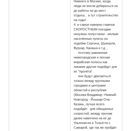
Нижнего в Москве, когда
люди не могли добираться ни
до работы ни до мест
отдыха... а тут строительство
на годы!
4. и самое наверно главное
СКОРОСТНЫМ поездам
ненужны полустанки - мелкие
населённые пункты на
подобие Сергача, Шумерли,
Вурнар, Канаша и т.д. ,
поэтому равнинная
нижегородская и лесная
марийская полосы как
никакие другие подойдут для
их "пролёта"
они будут двигаються
только между крупными
городами и центрами
областей и республик
(Москва-Владимир--Нижний-
Новгород - Йошкар-Ола -
Казань, лучше всего
подойдёт для обещанных
скоростей, между прочим
далее намечено на юг до
Ульяновска и Тольятти с
Самарой, где так же пройдёт