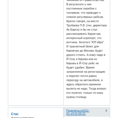
чиновник из Правительства.
В результате у них
постоянные перебои с
топливом, что приводит к
отмене регулярных рейсов.
Кратко говоря, на месте
Трубаева П.В. (ген. директора
Ак Барса) я бы не стал
рассматривать Киров как
интересный аэропорт, это
вотчина богатого "ЮТэйра".
И транзитный билет для
Кировчан до Москвы будет
дорого стоить. А кому надо в
Й-Олу и Кирова или из
Кирова в Й-Олу рейс не
будет удобен. Время
затраченное на регистрацию
и перелет почти равно
переезду на автомобиле, и
ждать обратного времени
вылета не надо, Тогда вопрос
кто полетит, только те кому
нужна столица.
Поделиться
2011-
3
Стас
01-23 01:55:21