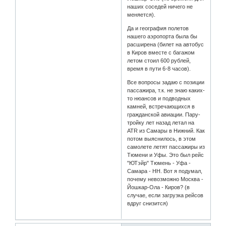
наших соседей ничего не
меняется).
Да и география полетов
нашего аэропорта была бы
расширена (билет на автобус
в Киров вместе с багажом
летом стоил 600 рублей,
время в пути 6-8 часов).
Все вопросы задаю с позиции
пассажира, т.к. не знаю каких-
то нюансов и подводных
камней, встречающихся в
гражданской авиации. Пару-
тройку лет назад летал на
АТR из Самары в Нижний. Как
потом выяснилось, в этом
самолете летят пассажиры из
Тюмени и Уфы. Это был рейс
"ЮТэйр" Тюмень - Уфа -
Самара - НН. Вот я подумал,
почему невозможно Москва -
Йошкар-Ола - Киров? (в
случае, если загрузка рейсов
вдруг снизится)