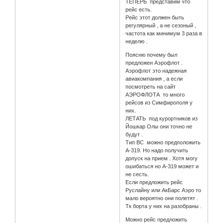
ТЕПЕРЬ представим что
рейс есть.
Рейс этот должен быть
регулярный , а не сезоный ,
частота как минимум 3 раза в
неделю .
Поясню почему был
предложен Аэрофлот .
Аэрофлот это надежная
авиакомпания , а если
посмотреть на сайт
АЭРОФЛОТА то много
рейсов из Симфирополя у
них.
ЛЕТАТЬ под курортников из
Йошкар Олы они точно не
будут .
Тип ВС можно предположить
А-319. Но надо получить
допуск на прием . Хотя могу
ошибаться но А-319 может и
не сесть.
Если предложить рейс
Руслайну или АкБарс Аэро то
мало вероятно они полетят .
Тк борта у них на разобраны .
Можно рейс предложить