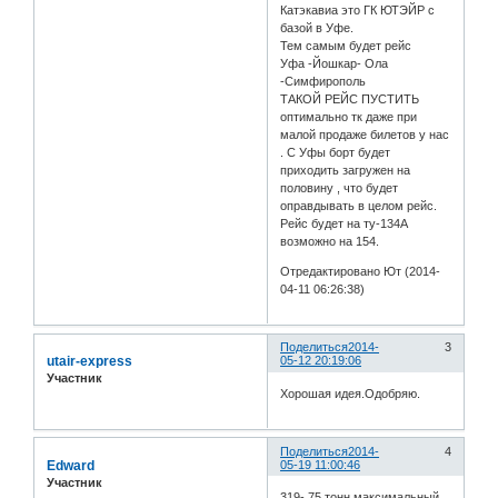
Катэкавиа это ГК ЮТЭЙР с
базой в Уфе.
Тем самым будет рейс
Уфа -Йошкар- Ола
-Симфирополь
ТАКОЙ РЕЙС ПУСТИТЬ
оптимально тк даже при
малой продаже билетов у нас
. С Уфы борт будет
приходить загружен на
половину , что будет
оправдывать в целом рейс.
Рейс будет на ту-134А
возможно на 154.
Отредактировано Ют (2014-
04-11 06:26:38)
Поделиться
2014-
3
utair-express
05-12 20:19:06
Участник
Хорошая идея.Одобряю.
Поделиться
2014-
4
Edward
05-19 11:00:46
Участник
319- 75 тонн максимальный