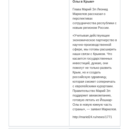
Олы в Крым»
Глава Марий Эл Леонид
Маркелов рассказал о
перспективах
сотрудничества республики с
новым регионом России.
«Учитывая действующее
экономическое партнерство в
научно-производственной
сфере, мы готовы расширить
наши связи с Крымом. Что
касается государственных
инвестиций, думаю, они
помогут не только развить
Крым, но и создать
российскую здравницу,
которая сможет соперничать
с европейскими курортами.
Правительство Марий Эл
поддержит авиакомпанию,
готовую летать из Йошкар-
Олы в новую южную часть
страны», — заявил Маркелов.
http://mariel24.ru/news/1771