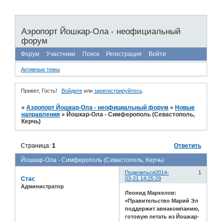
Аэропорт Йошкар-Ола - неофициальный
форум
Форум
Участники
Поиск
Регистрация
Войти
Активные темы
Привет, Гость!
Войдите
или
зарегистрируйтесь
.
»
Аэропорт Йошкар-Ола - неофициальный форум
»
Новые
направления
»
Йошкар-Ола - Симферополь (Севастополь,
Керчь)
Страница:
1
Ответить
Йошкар-Ола - Симферополь (Севастополь, Керчь)
Поделиться
2014-
1
Стас
03-21 14:25:29
Администратор
Леонид Маркелов:
«Правительство Марий Эл
поддержит авиакомпанию,
готовую летать из Йошкар-