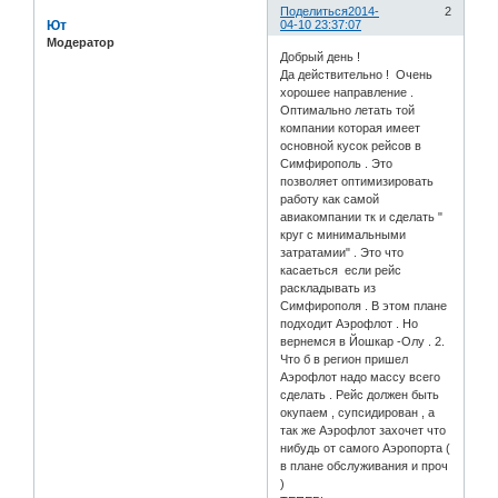
Поделиться
2014-
2
Ют
04-10 23:37:07
Модератор
Добрый день !
Да действительно ! Очень
хорошее направление .
Оптимально летать той
компании которая имеет
основной кусок рейсов в
Симфирополь . Это
позволяет оптимизировать
работу как самой
авиакомпании тк и сделать "
круг с минимальными
затратамии" . Это что
касаеться если рейс
раскладывать из
Симфирополя . В этом плане
подходит Аэрофлот . Но
вернемся в Йошкар -Олу . 2.
Что б в регион пришел
Аэрофлот надо массу всего
сделать . Рейс должен быть
окупаем , супсидирован , а
так же Аэрофлот захочет что
нибудь от самого Аэропорта (
в плане обслуживания и проч
)