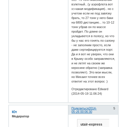
взлетный.. (у аэрофлота вот
хз какая модификация).. но с
учетом если не под завязку
брать, то 27 тонн у него баки
на 6800 дистанцию... то 10-12
тонн убрав он по массе
пройдет. По длине он
укладывется в полосу, но что
бы у нас его гонять по салону
- не заполним просто, если
даже сертифицируется порт.
Да и я вот не уверен, что они
в Крыму особо заправляются,
и не летят на своем же
керосине обратно (заправка
позволяет). Это мои мысли,
но Михаил точнее всех
ответит на этот вопрос :)
Отредактировано Edward
(2014-05-19 11:06:24)
Поделиться
2014-
5
Ют
05-26 00:06:30
Модератор
utair-express