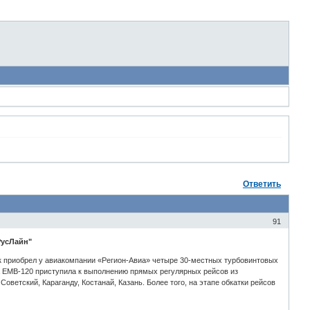
Ответить
91
РусЛайн"
ок приобрел у авиакомпании «Регион-Авиа» четыре 30-местных турбовинтовых
на EMB-120 приступила к выполнению прямых регулярных рейсов из
оветский, Караганду, Костанай, Казань. Более того, на этапе обкатки рейсов