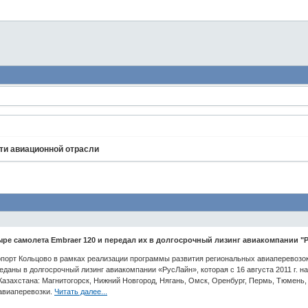
ти авиационной отрасли
ре самолета Embraer 120 и передал их в долгосрочный лизинг авиакомпании "
ропорт Кольцово в рамках реализации программы развития региональных авиаперевоз
даны в долгосрочный лизинг авиакомпании «РусЛайн», которая с 16 августа 2011 г. 
Казахстана: Магнитогорск, Нижний Новгород, Нягань, Омск, Оренбург, Пермь, Тюмень, С
авиаперевозки.
Читать далее...