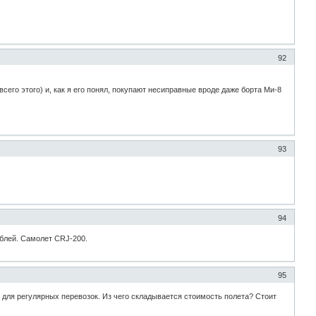
92
его этого) и, как я его понял, покупают несиправные вроде даже борта Ми-8
93
94
ублей. Самолет CRJ-200.
95
для регулярных перевозок. Из чего складывается стоимость полета? Стоит