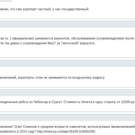
-----------
маю, что там аэропорт частный, у нас государственный.
ак то :) официальная) занимается ремонтом, обслуживанием (сопровождением после вс
 Не так давно с сопровождения Ми17 за "ленточкой" вернулся.
иакомпаний, аэропорты этим не занимаются по воздушному кодексу.
недельные рейсы из Чебоксар в Сургут. Стоимость билета в одну сторону от 10290 р
иалинии" Олег Семенов о среднем возрасте самолетов, используемых авиакомпанией 
иабилеты в 2014 году? http://www.kp.ru/daily/26169.5/3056295/