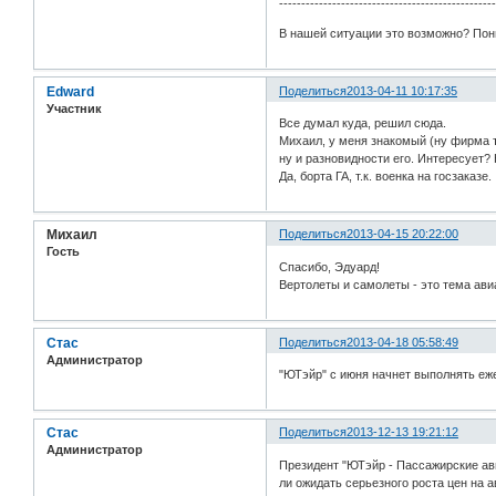
------------------------------------------------
В нашей ситуации это возможно? Пони
Edward
Поделиться
2013-04-11 10:17:35
Участник
Все думал куда, решил сюда.
Михаил, у меня знакомый (ну фирма т
ну и разновидности его. Интересует?
Да, борта ГА, т.к. военка на госзаказе.
Михаил
Поделиться
2013-04-15 20:22:00
Гость
Спасибо, Эдуард!
Вертолеты и самолеты - это тема ав
Стас
Поделиться
2013-04-18 05:58:49
Администратор
"ЮТэйр" с июня начнет выполнять еже
Стас
Поделиться
2013-12-13 19:21:12
Администратор
Президент "ЮТэйр - Пассажирские ав
ли ожидать серьезного роста цен на ав