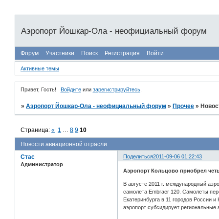
Аэропорт Йошкар-Ола - неофициальный форум
Форум
Участники
Поиск
Регистрация
Войти
Активные темы
Привет, Гость!
Войдите
или
зарегистрируйтесь
.
»
Аэропорт Йошкар-Ола - неофициальный форум
»
Прочее
»
Новос
Страница:
«
1
…
8
9
10
Новости авиационной отрасли
Стас
Поделиться
2011-09-06 01:22:43
Администратор
Аэропорт Кольцово приобрел четы
В августе 2011 г. международный аэ
самолета Embraer 120. Самолеты пере
Екатеринбурга в 11 городов России и 
аэропорт субсидирует региональные 