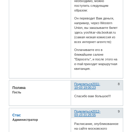
необходимо, можно
поступить следующим
образом:
Он переводит Вам деньги,
например, через Western
Union, вы заказываете билет
здесь yoshkar-ola.bookair.ru
(самая низкая комиссия из
всех интернет-агентств):
Оплачиваете его в
ближайшем салоне
"Евросеть", и после этого на
e-mail приходит маршрутная
квитанция.
Поделиться
2011-
8
Полина
10-03 19:00:23
Гость
Спасибо вам большое!!!
Поделиться
2012-
9
Стас
03-23 21:25:55
Администратор
Расписание, опубликованное
на сайте московского