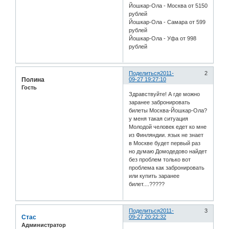
Йошкар-Ола - Москва от 5150
рублей
Йошкар-Ола - Самара от 599
рублей
Йошкар-Ола - Уфа от 998
рублей
Поделиться
2011-
2
Полина
09-27 19:27:10
Гость
Здравствуйте! А где можно
заранее забронировать
билеты Москва-Йошкар-Ола?
у меня такая ситуация
Молодой человек едет ко мне
из Финляндии. язык не знает
в Москве будет первый раз
но думаю Домодедово найдет
без проблем только вот
проблема как забронировать
или купить заранее
билет....?????
Поделиться
2011-
3
Стас
09-27 20:22:32
Администратор