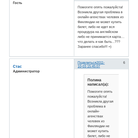
Гость
Помогите опять пожалуйста!
Возникла другая проблема в
онлайн-агенствах человек из
Финляндии не может купить
билет, либо не идет вся
процедура на английском
либо не принимается карта....
что делать и как быть...???
Заранее спасибо!!! =)
Поделиться
2011-
6
Стас
10-03 15:45:07
Администратор
Полина
написал(а):
Помогите опять
пожалуйста!
Возникла другая
проблема в
онлайн-
агенствах
человек из
Финляндии не
может купить
билет, либо не