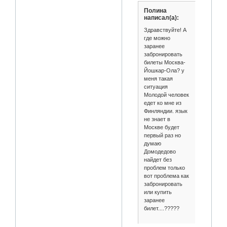
Полина
написал(а):
Здравствуйте! А
где можно
заранее
забронировать
билеты Москва-
Йошкар-Ола? у
меня такая
ситуация
Молодой человек
едет ко мне из
Финляндии. язык
не знает в
Москве будет
первый раз но
думаю
Домодедово
найдет без
проблем только
вот проблема как
забронировать
или купить
заранее
билет....?????