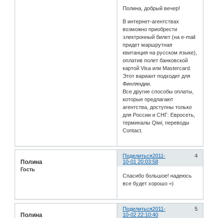
Полина, добрый вечер!
В интернет-агентствах
возможно приобрести
электронный билет (на e-mail
придет маршрутная
квитанция на русском языке),
оплатив полет банковской
картой Visa или Mastercard.
Этот вариант подходит для
Финляндии.
Все другие способы оплаты,
которые предлагают
агентства, доступны только
для России и СНГ: Евросеть,
терминалы Qiwi, переводы
Contact.
Поделиться
2011-
4
Полина
10-01 20:03:58
Гость
Спасибо большое! надеюсь
все будет хорошо =)
Поделиться
2011-
5
Полина
10-02 22:10:40