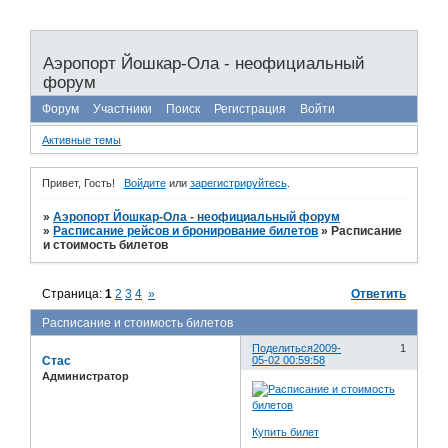
Аэропорт Йошкар-Ола - неофициальный
форум
Форум
Участники
Поиск
Регистрация
Войти
Активные темы
Привет, Гость!
Войдите
или
зарегистрируйтесь
.
»
Аэропорт Йошкар-Ола - неофициальный форум
»
Расписание рейсов и бронирование билетов
»
Расписание
и стоимость билетов
Страница:
1
2
3
4
»
Ответить
Расписание и стоимость билетов
Поделиться
2009-
1
Стас
05-02 00:59:58
Администратор
Купить билет