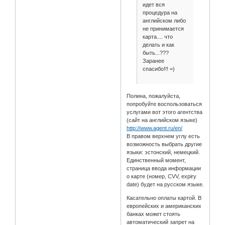
идет вся
процедура на
английском либо
не принимается
карта.... что
делать и как
быть...???
Заранее
спасибо!!! =)
Полина, пожалуйста,
попробуйте воспользоваться
услугами вот этого агентства
(сайт на английском языке)
http://www.agent.ru/en/
В правом верхнем углу есть
возможность выбрать другие
языки: эстонский, немецкий.
Единственный момент,
страница ввода информации
о карте (номер, CVV, expiry
date) будет на русском языке.
Касательно оплаты картой. В
европейских и американских
банках может стоять
автоматический запрет на