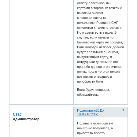
оплату пластиковыми
картами в торговых точках с
высоким риском
мошенничества (к
сожалению, Россия и СНГ
относятся к таким странам).
Но и здесь есть выход. В
случае, если оплата по
банковской карте не пройдет,
Ваш молодой человек должен
будет связаться с Банком,
выпустившим карту, и
сотрудники должны по его
просьбе данное ограничение
снять, после чего он сможет
повторить операцию и
приобрести билет.
Если будут вопросы,
обращайтесь.
Поделиться
2011-
7
Стас
10-03 16:23:25
Администратор
Полина, а если совсем
ничего не получится, а
прилететь просто